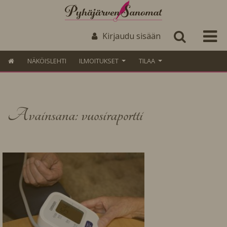
Kirjaudu sisään
NÄKÖISLEHTI
ILMOITUKSET
TILAA
Avainsana: vuosiraportti