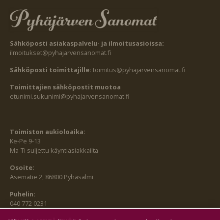
Sähköposti asiakaspalvelu- ja ilmoitusasioissa:
ilmoitukset@pyhajarvensanomat.fi
Sähköposti toimittajille:
toimitus@pyhajarvensanomat.fi
Toimittajien sähköpostit muotoa
etunimi.sukunimi@pyhajarvensanomat.fi
Toimiston aukioloaika:
Ke-Pe 9-13
Ma-Ti suljettu käyntiasiakkailta
Osoite:
Asematie 2, 86800 Pyhäsalmi
Puhelin:
040 772 0231