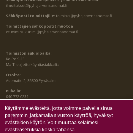
ilmoitukset@pyhajarvensanomat.fi
Sähköposti toimittajille:
toimitus@pyhajarvensanomat.fi
Toimittajien sähköpostit muotoa
etunimi.sukunimi@pyhajarvensanomat.fi
Toimiston aukioloaika:
Ke-Pe 9-13
Ma-Ti suljettu käyntiasiakkailta
Osoite:
Asematie 2, 86800 Pyhäsalmi
Puhelin:
040 772 0231
SEURAA MEITÄ MYÖS:
Käytämme evästeitä, jotta voimme palvella sinua
paremmin. Jatkamalla sivuston käyttöä, hyväksyt
evästeiden käytön. Voit muuttaa selaimesi
evästeasetuksia koska tahansa.
HALLITSE EVÄSTEITÄ