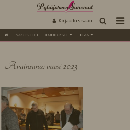
Kirjaudu sisään
NÄKÖISLEHTI
ILMOITUKSET
TILAA
Avainsana: vuosi 2023