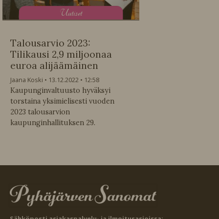
U
utiset
Talousarvio 2023:
Tilikausi 2,9 miljoonaa
euroa alijäämäinen
Jaana Koski
13.12.2022
12:58
Kaupunginvaltuusto hyväksyi
torstaina yksimielisesti vuoden
2023 talousarvion
kaupunginhallituksen 29.
Sähköposti asiakaspalvelu- ja ilmoitusasioissa: