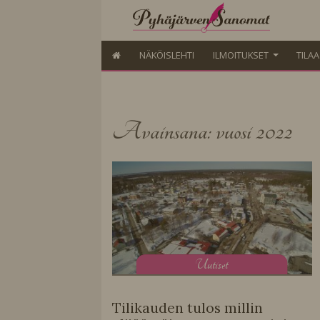
NÄKÖISLEHTI
ILMOITUKSET
TILA
Avainsana: vuosi 2022
U
utiset
Tilikauden tulos millin