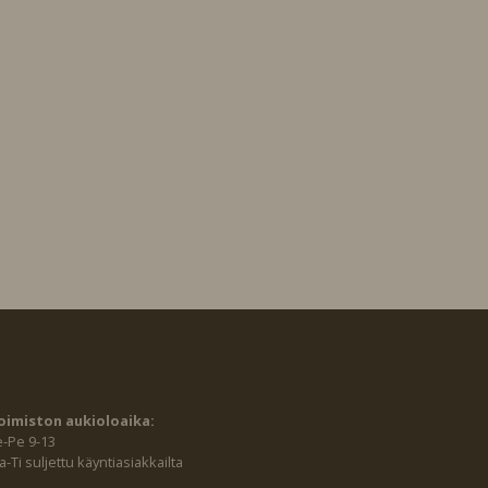
oimiston aukioloaika:
e-Pe 9-13
-Ti suljettu käyntiasiakkailta