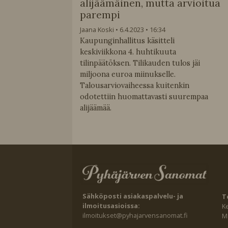
alijäämäinen, mutta arvioitua
parempi
Jaana Koski
6.4.2023
16:34
Kaupunginhallitus käsitteli
keskiviikkona 4. huhtikuuta
tilinpäätöksen. Tilikauden tulos jäi
miljoona euroa miinukselle.
Talousarviovaiheessa kuitenkin
odotettiin huomattavasti suurempaa
alijäämää.
Sähköposti asiakaspalvelu- ja
T
ilmoitusasioissa:
K
ilmoitukset@pyhajarvensanomat.fi
Ma