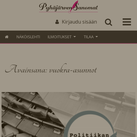
Kirjaudu sisään
NÄKÖISLEHTI
ILMOITUKSET
TILAA
Avainsana: vuokra-asunnot