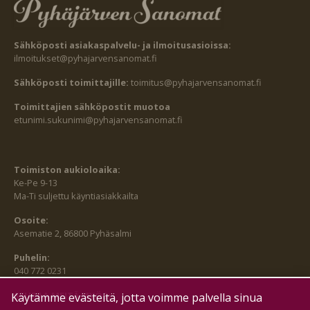
Sähköposti asiakaspalvelu- ja ilmoitusasioissa:
ilmoitukset@pyhajarvensanomat.fi
Sähköposti toimittajille:
toimitus@pyhajarvensanomat.fi
Toimittajien sähköpostit muotoa
etunimi.sukunimi@pyhajarvensanomat.fi
Toimiston aukioloaika:
Ke-Pe 9-13
Ma-Ti suljettu käyntiasiakkailta
Osoite:
Asematie 2, 86800 Pyhäsalmi
Puhelin:
040 772 0231
SEURAA MEITÄ MYÖS:
Käytämme evästeitä, jotta voimme palvella sinua