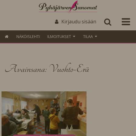
Kirjaudu sisään
NÄKÖISLEHTI
ILMOITUKSET
TILAA
Avainsana: Vuohto-Erä