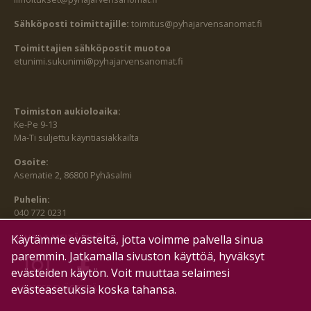
Sähköposti toimittajille:
toimitus@pyhajarvensanomat.fi
Toimittajien sähköpostit muotoa
etunimi.sukunimi@pyhajarvensanomat.fi
Toimiston aukioloaika:
Ke-Pe 9-13
Ma-Ti suljettu käyntiasiakkailta
Osoite:
Asematie 2, 86800 Pyhäsalmi
Puhelin:
040 772 0231
SEURAA MEITÄ MYÖS:
Käytämme evästeitä, jotta voimme palvella sinua
paremmin. Jatkamalla sivuston käyttöä, hyväksyt
evästeiden käytön. Voit muuttaa selaimesi
evästeasetuksia koska tahansa.
HALLITSE EVÄSTEITÄ