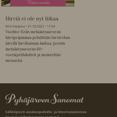
V
iikon varrelta
Hirviä ei ole nyt liikaa
Kirsi Haapea
31.10.2022
11:54
Vuohto-Erän metsästysseuran
hirvipeijaisissa pohdittiin hirvirokan
äärellä hirvikannan laskua, juotiin
metsästysseuran 60-
vuotisjuhlakahvit ja muisteltiin
menneitä.
Sähköposti asiakaspalvelu- ja ilmoitusasioissa:
ilmoitukset@pyhajarvensanomat.fi