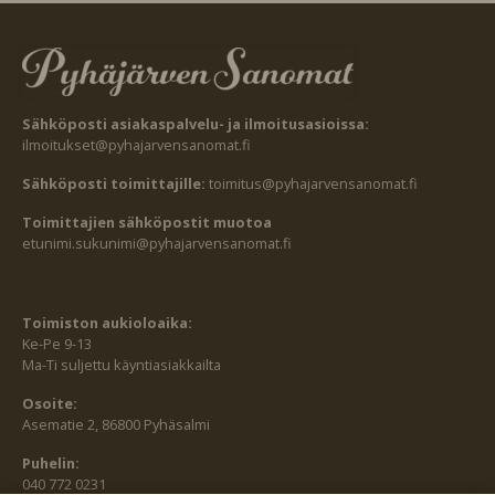
Sähköposti asiakaspalvelu- ja ilmoitusasioissa:
ilmoitukset@pyhajarvensanomat.fi
Sähköposti toimittajille:
toimitus@pyhajarvensanomat.fi
Toimittajien sähköpostit muotoa
etunimi.sukunimi@pyhajarvensanomat.fi
Toimiston aukioloaika:
Ke-Pe 9-13
Ma-Ti suljettu käyntiasiakkailta
Osoite:
Asematie 2, 86800 Pyhäsalmi
Puhelin:
040 772 0231