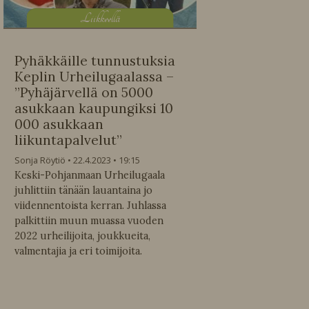
L
iikkeellä
Pyhäkkäille tunnustuksia
Keplin Urheilugaalassa –
”Pyhäjärvellä on 5000
asukkaan kaupungiksi 10
000 asukkaan
liikuntapalvelut”
Sonja Röytiö
22.4.2023
19:15
Keski-Pohjanmaan Urheilugaala
juhlittiin tänään lauantaina jo
viidennentoista kerran. Juhlassa
palkittiin muun muassa vuoden
2022 urheilijoita, joukkueita,
valmentajia ja eri toimijoita.