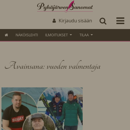
Kirjaudu sisään
NÄKÖISLEHTI
ILMOITUKSET
TILAA
Avainsana: vuoden valmentaja