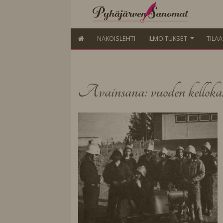
NÄKÖISLEHTI
ILMOITUKSET
TILA
Avainsana: vuoden kelloka