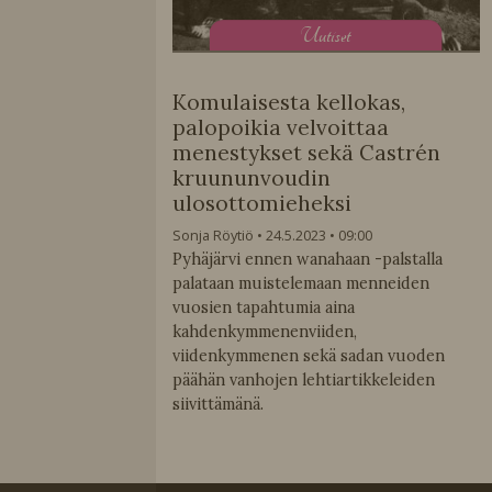
U
utiset
Komulaisesta kellokas,
palopoikia velvoittaa
menestykset sekä Castrén
kruununvoudin
ulosottomieheksi
Sonja Röytiö
24.5.2023
09:00
Pyhäjärvi ennen wanahaan -palstalla
palataan muistelemaan menneiden
vuosien tapahtumia aina
kahdenkymmenenviiden,
viidenkymmenen sekä sadan vuoden
päähän vanhojen lehtiartikkeleiden
siivittämänä.