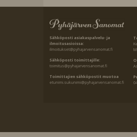
Sähköposti asiakaspalvelu- ja
T
ilmoitusasioissa:
K
ilmoitukset@pyhajarvensanomat.fi
Ma
Sähköposti toimittajille:
O
toimitus@pyhajarvensanomat.fi
A
Toimittajien sähköpostit muotoa
P
etunimi.sukunimi@pyhajarvensanomat.fi
0