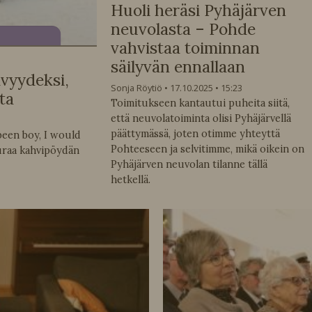
Huoli heräsi Pyhäjärven
neuvolasta – Pohde
vahvistaa toiminnan
säilyvän ennallaan
ävyydeksi,
Sonja Röytiö
17.10.2025
15:23
ta
Toimitukseen kantautui puheita siitä,
että neuvolatoiminta olisi Pyhäjärvellä
päättymässä, joten otimme yhteyttä
 been boy, I would
Pohteeseen ja selvitimme, mikä oikein on
uraa kahvipöydän
Pyhäjärven neuvolan tilanne tällä
hetkellä.