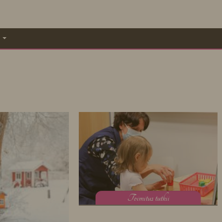
A
T
oimitus tutkii