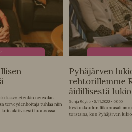
u?
llisen
Pyhäjärven lukio
ä
rehtorillemme R
äidillisestä luk
ttu kasvo etenkin neuvolan
Sonja Röytiö
8.11.2022
08:00
nsa terveydenhoitaja tuhlaa niin
Keskuskoulun liikuntasali muunt
kuin aktiivisesti luonnossa
torstaina, kun Pyhäjärven lukio