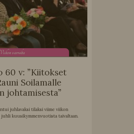
V
iikon varrelta
 60 v: ”Kiitokset
auni Soilamalle
ion johtamisesta”
ui juhlavaksi tilaksi viime viikon
 juhli kuusikymmenvuotista taivaltaan.