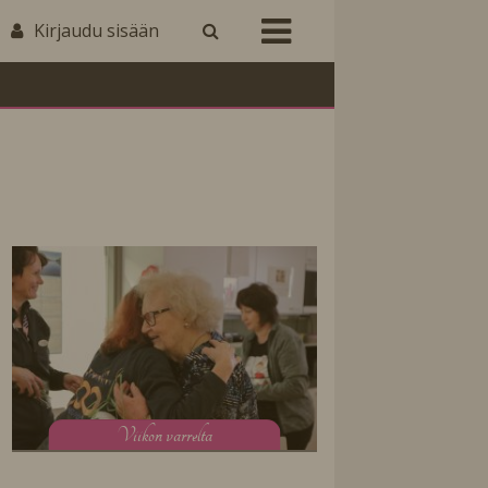
Kirjaudu sisään
V
iikon varrelta