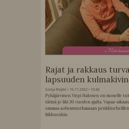
M
itä kuulu
Rajat ja rakkaus turva
lapsuuden kulmakivin
Sonja Röytiö
15.11.2022
13:42
Pyhäjärvinen Virpi Halonen on monelle tu
tätinä jo liki 30 vuoden ajalta. Vapaa-aikaa
omassa sohvannurkassaan penkkiurheillen 
liikkuenkin.