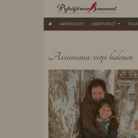
NÄKÖISLEHTI
ILMOITUKSET
TILA
Avainsana: virpi halonen