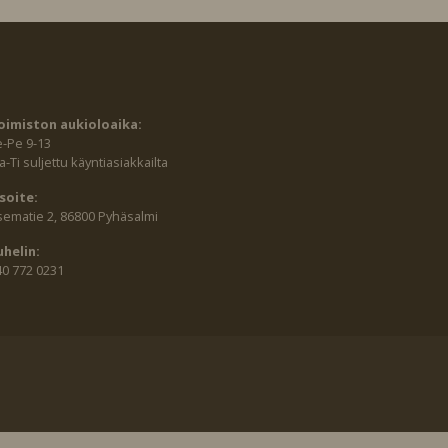
oimiston aukioloaika:
e-Pe 9-13
-Ti suljettu käyntiasiakkailta
soite:
sematie 2, 86800 Pyhäsalmi
uhelin:
40 772 0231