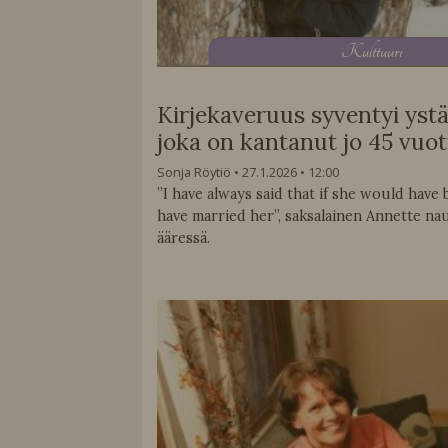
K
ulttuuri
Kirjekaveruus syventyi yst
joka on kantanut jo 45 vuot
Sonja Röytiö
27.1.2026
12:00
”I have always said that if she would have
have married her”, saksalainen Annette na
ääressä.