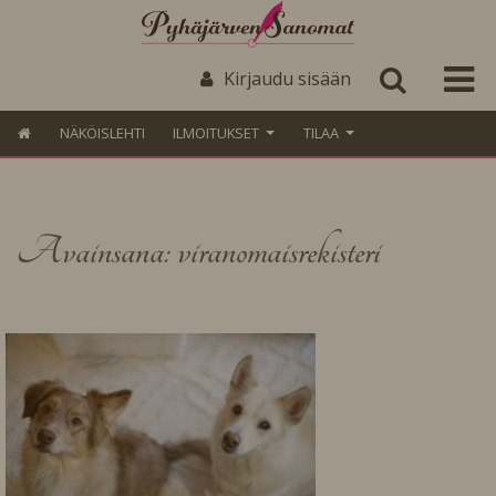
Kirjaudu sisään
NÄKÖISLEHTI
ILMOITUKSET
TILAA
Avainsana: viranomaisrekisteri