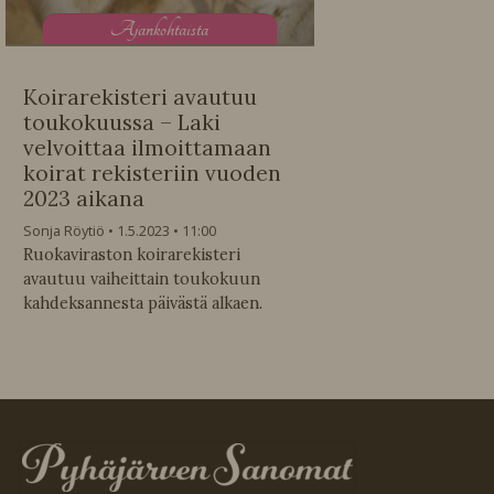
A
jankohtaista
Koirarekisteri avautuu
toukokuussa – Laki
velvoittaa ilmoittamaan
koirat rekisteriin vuoden
2023 aikana
Sonja Röytiö
1.5.2023
11:00
Ruokaviraston koirarekisteri
avautuu vaiheittain toukokuun
kahdeksannesta päivästä alkaen.