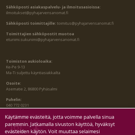
Sähköposti asiakaspalvelu- ja ilmoitusasioissa:
ilmoitukset@pyhajarvensanomat.fi
Sähköposti toimittajille:
toimitus@pyhajarvensanomat.fi
Toimittajien sähköpostit muotoa
etunimi.sukunimi@pyhajarvensanomat.fi
Toimiston aukioloaika:
Ke-Pe 9-13
Ma-Ti suljettu käyntiasiakkailta
Osoite:
Asematie 2, 86800 Pyhäsalmi
Puhelin:
040 772 0231
SEURAA MEITÄ MYÖS:
Käytämme evästeitä, jotta voimme palvella sinua
paremmin. Jatkamalla sivuston käyttöä, hyväksyt
evästeiden käytön. Voit muuttaa selaimesi