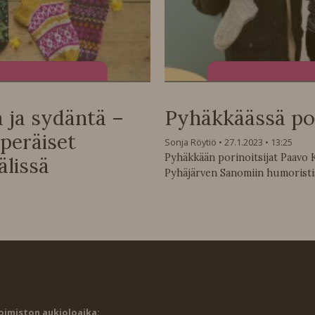
a ja sydäntä –
Pyhäkkäässä pori
peräiset
Sonja Röytiö
27.1.2023
13:25
Pyhäkkään porinoitsijat Paavo Ku
älissä
Pyhäjärven Sanomiin humoristis
oimiston aukioloaika: