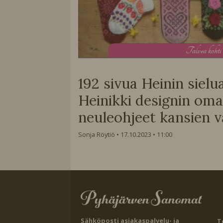
T
alvea kohti
192 sivua Heinin sielu
Heinikki designin oma
neuleohjeet kansien v
Sonja Röytiö
17.10.2023
11:00
Sähköposti asiakaspalvelu- ja
T