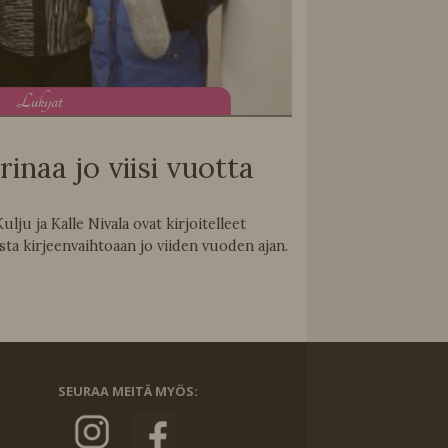
L
ukijat
naa jo viisi vuotta
lju ja Kalle Nivala ovat kirjoitelleet
ta kirjeenvaihtoaan jo viiden vuoden ajan.
SEURAA MEITÄ MYÖS: