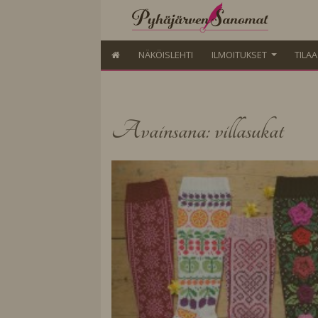
NÄKÖISLEHTI
ILMOITUKSET
TILA
Avainsana: villasukat