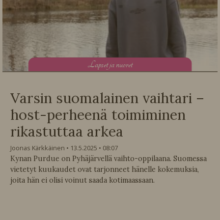
L
apset ja nuoret
Varsin suomalainen vaihtari –
host-perheenä toimiminen
rikastuttaa arkea
Joonas Kärkkäinen
13.5.2025
08:07
Kynan Purdue on Pyhäjärvellä vaihto-oppilaana. Suomessa
vietetyt kuukaudet ovat tarjonneet hänelle kokemuksia,
joita hän ei olisi voinut saada kotimaassaan.