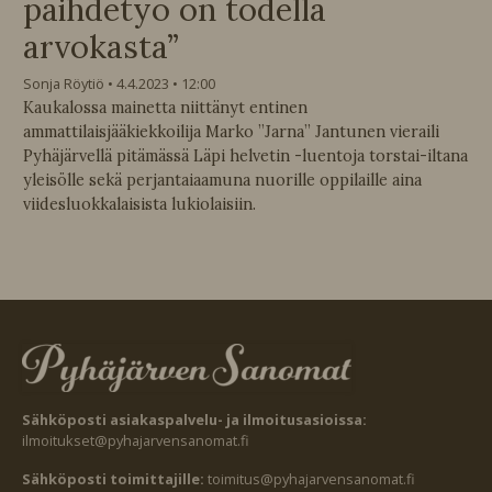
päihdetyö on todella
arvokasta”
Sonja Röytiö
4.4.2023
12:00
Kaukalossa mainetta niittänyt entinen
ammattilaisjääkiekkoilija Marko ”Jarna” Jantunen vieraili
Pyhäjärvellä pitämässä Läpi helvetin -luentoja torstai-iltana
yleisölle sekä perjantaiaamuna nuorille oppilaille aina
viidesluokkalaisista lukiolaisiin.
Sähköposti asiakaspalvelu- ja ilmoitusasioissa:
ilmoitukset@pyhajarvensanomat.fi
Sähköposti toimittajille:
toimitus@pyhajarvensanomat.fi