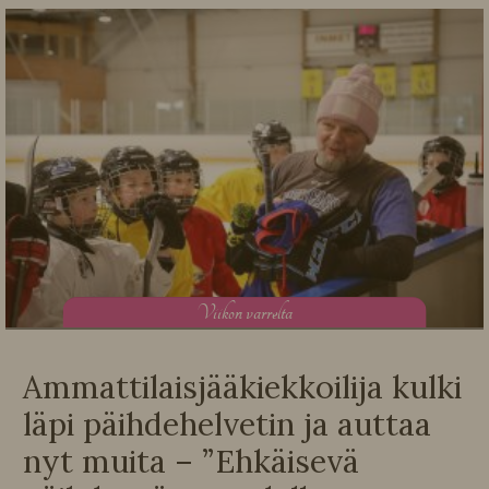
V
iikon varrelta
Ammattilaisjääkiekkoilija kulki
läpi päihdehelvetin ja auttaa
nyt muita – ”Ehkäisevä