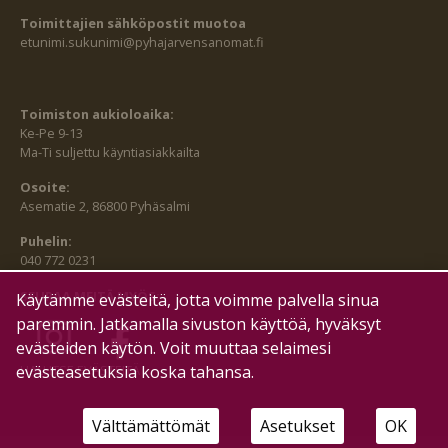
Toimittajien sähköpostit muotoa
etunimi.sukunimi@pyhajarvensanomat.fi
Toimiston aukioloaika:
Ke-Pe 9-13
Ma-Ti suljettu käyntiasiakkailta
Osoite:
Asematie 2, 86800 Pyhäsalmi
Puhelin:
040 772 0231
SEURAA MEITÄ MYÖS:
Käytämme evästeitä, jotta voimme palvella sinua
paremmin. Jatkamalla sivuston käyttöä, hyväksyt
evästeiden käytön. Voit muuttaa selaimesi
HALLITSE EVÄSTEITÄ
evästeasetuksia koska tahansa.
Välttämättömät
Asetukset
OK