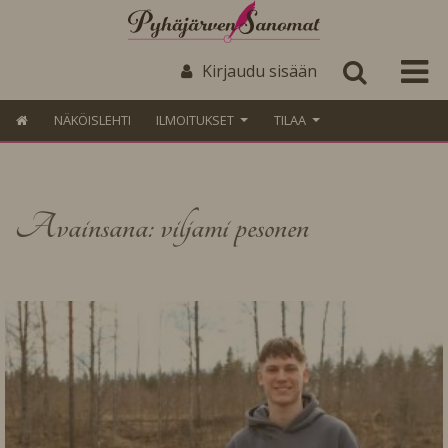
Kirjaudu sisään
NÄKÖISLEHTI
ILMOITUKSET
TILAA
Avainsana: viljami pesonen