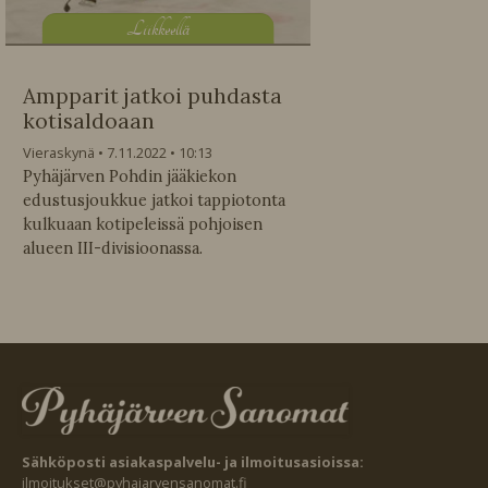
L
iikkeellä
Ampparit jatkoi puhdasta
kotisaldoaan
Vieraskynä
7.11.2022
10:13
Pyhäjärven Pohdin jääkiekon
edustusjoukkue jatkoi tappiotonta
kulkuaan kotipeleissä pohjoisen
alueen III-divisioonassa.
Sähköposti asiakaspalvelu- ja ilmoitusasioissa:
ilmoitukset@pyhajarvensanomat.fi