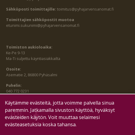
Sähköposti toimittajille:
toimitus@pyhajarvensanomat.fi
Toimittajien sähköpostit muotoa
etunimi.sukunimi@pyhajarvensanomat.fi
Toimiston aukioloaika:
Ke-Pe 9-13
Ma-Ti suljettu käyntiasiakkailta
Osoite:
Asematie 2, 86800 Pyhäsalmi
Puhelin:
040 772 0231
SEURAA MEITÄ MYÖS:
Käytämme evästeitä, jotta voimme palvella sinua
paremmin. Jatkamalla sivuston käyttöä, hyväksyt
evästeiden käytön. Voit muuttaa selaimesi
evästeasetuksia koska tahansa.
HALLITSE EVÄSTEITÄ