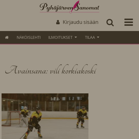
Kirjaudu sisään
NÄKÖISLEHTI
ILMOITUKSET
TILAA
Avainsana: vili korkiakoski