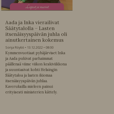
L
apset ja nuoret
Aada ja Inka vierailivat
Säätytalolla – Lasten
itsenäisyyspäivän juhla oli
ainutkertainen kokemus
Sonja Röytiö
13.12.2022
08:00
Kymmenvuotiaat pyhäjärviset Inka
ja Aada pukivat parhaimmat
päällensä viime viikon keskiviikkona
ja suuntasivat kohti Helsingin
Säätytaloa ja lasten ikiomaa
itsenäisyyspäivän juhlaa.
Kaveruksilla mieleen painui
erityisesti ministerien kättely.