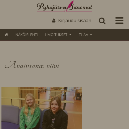
Kirjaudu sisään
NÄKÖISLEHTI
ILMOITUKSET
TILAA
Avainsana: viivi