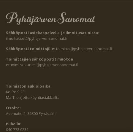
Sähköposti asiakaspalvelu- ja ilmoitusasioissa:
ilmoitukset@pyhajarvensanomat.fi
Sähköposti toimittajille:
toimitus@pyhajarvensanomat.fi
Toimittajien sähköpostit muotoa
etunimi.sukunimi@pyhajarvensanomat.fi
Toimiston aukioloaika:
Ke-Pe 9-13
Ma-Ti suljettu käyntiasiakkailta
Osoite:
Asematie 2, 86800 Pyhäsalmi
Puhelin:
040 772 0231