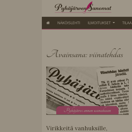
NÄKÖISLEHTI
ILMOITUKSET
TILA
Avainsana: viinatehdas
P
yhäjärvi ennen wanahaan
Virikkeitä vanhuksille,