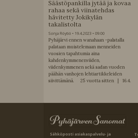
Säästöpankilla jytää ja kovaa
rahaa sekä viinatehdas
hävitetty Jokikylän
takalistolta
Sonja Röytiö
19.4.2023
09:00
Pyhäjärvi ennen wanahaan -palstalla
palataan muistelemaan menneiden
vuosien tapahtumia aina
kahdenkymmenenviiden,
viidenkymmenen sekä sadan vuoden
päähän vanhojen lehtiartikkeleiden
siivittämänä. 25 vuotta sitten | 16.4.
Sähköposti asiakaspalvelu- ja
T