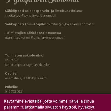
Sähköposti asiakaspalvelu- ja ilmoitusasioissa:
ilmoitukset@pyhajarvensanomat.fi
Sähköposti toimittajille:
toimitus@pyhajarvensanomat.fi
Toimittajien sähköpostit muotoa
etunimi.sukunimi@pyhajarvensanomat.fi
Toimiston aukioloaika:
Ke-Pe 9-13
Ma-Ti suljettu käyntiasiakkailta
Osoite:
Asematie 2, 86800 Pyhäsalmi
Puhelin:
040 772 0231
SEURAA MEITÄ MYÖS:
Käytämme evästeitä, jotta voimme palvella sinua
paremmin. Jatkamalla sivuston käyttöä, hyväksyt