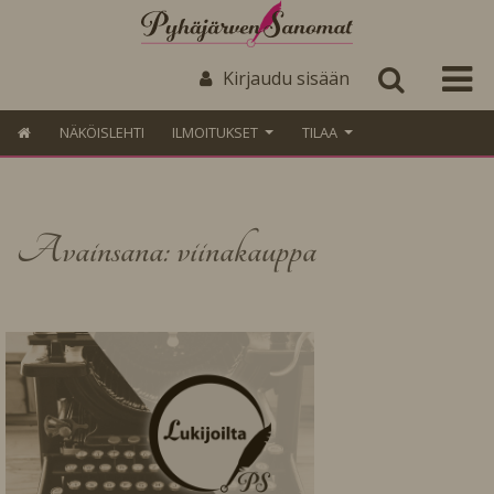
Kirjaudu sisään
NÄKÖISLEHTI
ILMOITUKSET
TILAA
Avainsana: viinakauppa