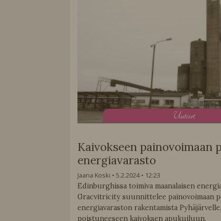
U
utiset
Kaivokseen painovoimaan 
energiavarasto
Jaana Koski
5.2.2024
12:23
Edinburghissa toimiva maanalaisen energia
Gracvitricity suunnittelee painovoimaan 
energiavaraston rakentamista Pyhäjärvelle
poistuneeseen kaivoksen apukuiluun.