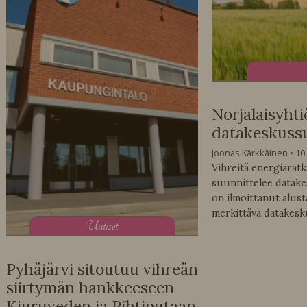
Norjalaisyhti
datakeskuss
Joonas Kärkkäinen
10
Vihreitä energiaratk
suunnittelee datake
on ilmoittanut alust
merkittävä datakesk
U
utiset
Pyhäjärvi sitoutuu vihreän
siirtymän hankkeeseen
Kiuruveden ja Pihtiputaan