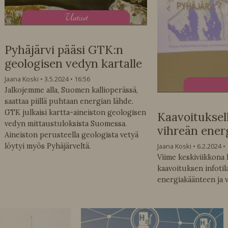
U
utiset
Pyhäjärvi pääsi GTK:n
geologisen vedyn kartalle
Jaana Koski
3.5.2024
16:56
Jalkojemme alla, Suomen kallioperässä,
saattaa piillä puhtaan energian lähde.
GTK julkaisi kartta-aineiston geologisen
Kaavoituksel
vedyn mittaustuloksista Suomessa.
vihreän ener
Aineiston perusteella geologista vetyä
Jaana Koski
6.2.2024
löytyi myös Pyhäjärveltä.
Viime keskiviikkona 
kaavoituksen infotil
energiakäänteen ja 