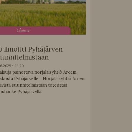
U
utiset
ö ilmoitti Pyhäjärven
uunnitelmistaan
.6.2025
11:20
aisuja painottava norjalaisyhtiö Arcem
skusta Pyhäjärvelle. Norjalaisyhtiö Arcem
avista suunnitelmistaan toteuttaa
ushanke Pyhäjärvellä.