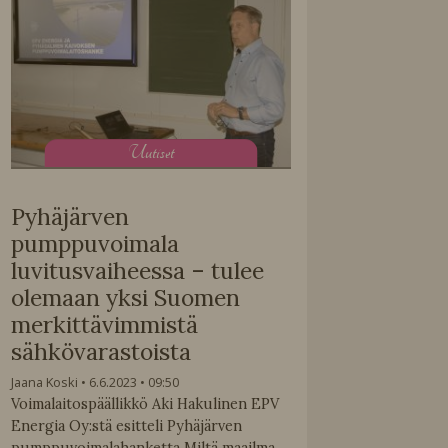
U
utiset
Pyhäjärven
pumppuvoimala
luvitusvaiheessa – tulee
olemaan yksi Suomen
merkittävimmistä
sähkövarastoista
Jaana Koski
6.6.2023
09:50
Voimalaitospäällikkö Aki Hakulinen EPV
Energia Oy:stä esitteli Pyhäjärven
pumppuvoimalahanketta Miltä maailma