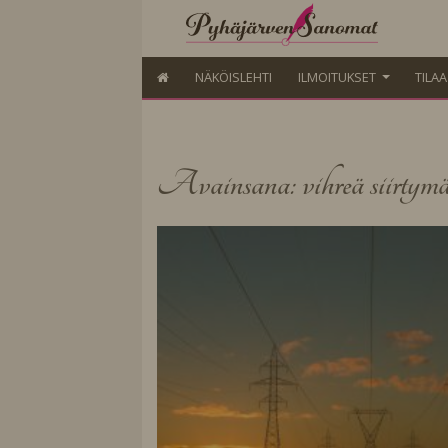
NÄKÖISLEHTI
ILMOITUKSET
TILA
Avainsana: vihreä siirtym