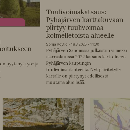
Tuulivoimakatsaus:
Pyhäjärven karttakuvaan
piirtyy tuulivoimaa
kolmelletoista alueelle
a
Sonja Röytiö
18.3.2025
11:30
hoitukseen
Pyhäjärven Sanomissa julkaistiin viimeksi
marraskuussa 2022 katsaus karttoineen
Pyhäjärven kaupungin
on pyytänyt työ- ja
tuulivoimatilanteesta. Nyt päivitetylle
n
kartalle on piirtynyt edellisestä
.
muutama alue lisää.