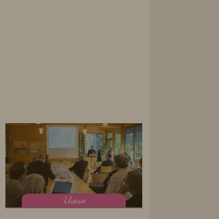
U
utiset