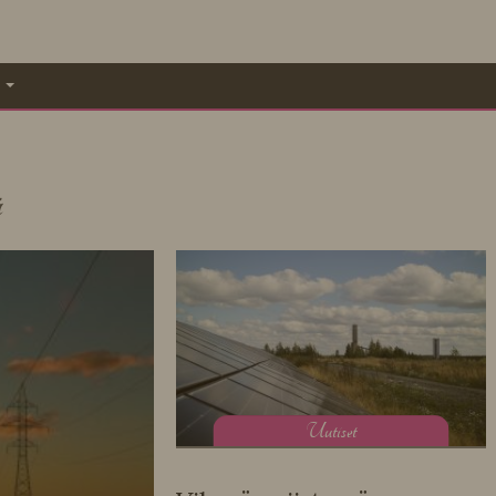
A
ä
U
utiset