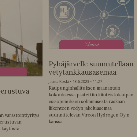
U
utiset
Pyhäjärvelle suunnitellaan
vetytankkausasemaa
Jaana Koski
13.6.2023
11:27
Kaupunginhallituksen maanantain
perustuva
kokouksessa päätettiin kiinteistökaupan
esisopimuksen solmimisesta raskaan
liikenteen vedyn jakeluasemaa
suunnittelevan Vireon Hydrogen Oy:n
n varastointiyritys
kanssa.
perustuvan
, käytöstä