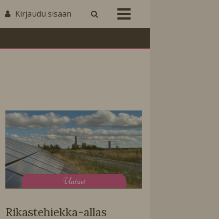
Kirjaudu sisään
U
utiset
Rikastehiekka-allas