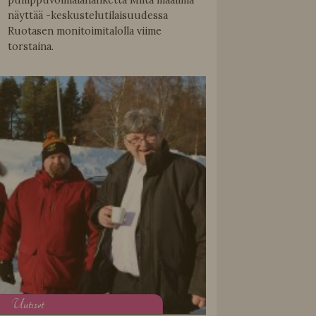
näyttää -keskustelutilaisuudessa
Ruotasen monitoimitalolla viime
torstaina.
U
utiset