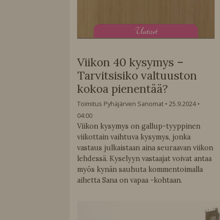
U
utiset
Viikon 40 kysymys –
Tarvitsisiko valtuuston
kokoa pienentää?
Toimitus Pyhäjärven Sanomat
25.9.2024
04:00
Viikon kysymys on gallup-tyyppinen
viikottain vaihtuva kysymys, jonka
vastaus julkaistaan aina seuraavan viikon
lehdessä. Kyselyyn vastaajat voivat antaa
myös kynän sauhuta kommentoimalla
aihetta Sana on vapaa -kohtaan.