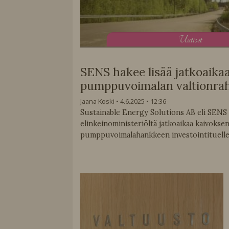
U
utiset
SENS hakee lisää jatkoaika
pumppuvoimalan valtionra
Jaana Koski
4.6.2025
12:36
Sustainable Energy Solutions AB eli SENS 
elinkeinoministeriöltä jatkoaikaa kaivokse
pumppuvoimalahankkeen investointituelle