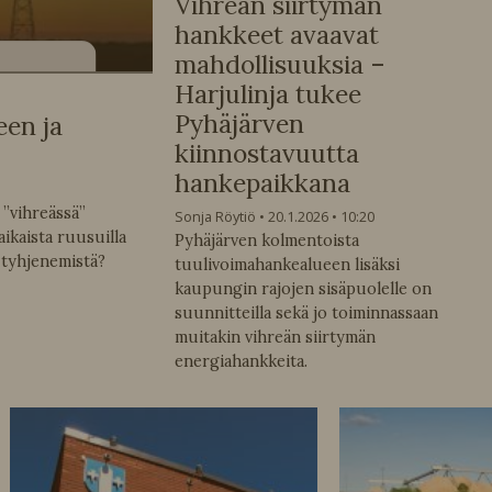
Vihreän siirtymän
hankkeet avaavat
mahdollisuuksia –
Harjulinja tukee
Pyhäjärven
een ja
kiinnostavuutta
hankepaikkana
 ”vihreässä”
Sonja Röytiö
20.1.2026
10:20
aikaista ruusuilla
Pyhäjärven kolmentoista
 tyhjenemistä?
tuulivoimahankealueen lisäksi
kaupungin rajojen sisäpuolelle on
suunnitteilla sekä jo toiminnassaan
muitakin vihreän siirtymän
energiahankkeita.