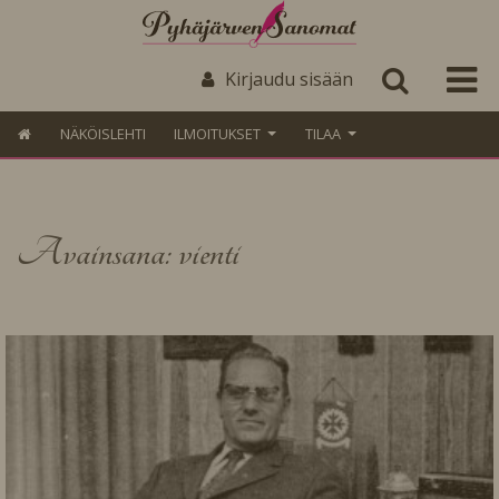
Kirjaudu sisään
NÄKÖISLEHTI
ILMOITUKSET
TILAA
Avainsana: vienti