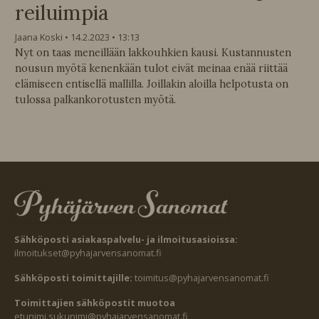
reiluimpia
Jaana Koski
14.2.2023
13:13
Nyt on taas meneillään lakkouhkien kausi. Kustannusten
nousun myötä kenenkään tulot eivät meinaa enää riittää
elämiseen entisellä mallilla. Joillakin aloilla helpotusta on
tulossa palkankorotusten myötä.
Sähköposti asiakaspalvelu- ja ilmoitusasioissa:
ilmoitukset@pyhajarvensanomat.fi
Sähköposti toimittajille:
toimitus@pyhajarvensanomat.fi
Toimittajien sähköpostit muotoa
etunimi.sukunimi@pyhajarvensanomat.fi