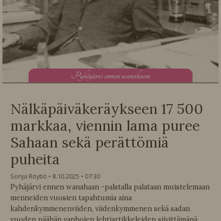
P
yhäjärvi ennen wanahaan
Nälkäpäiväkeräykseen 17 500
markkaa, viennin lama puree
Sahaan sekä perättömiä
puheita
Sonja Röytiö
8.10.2025
07:30
Pyhäjärvi ennen wanahaan -palstalla palataan muistelemaan
menneiden vuosien tapahtumia aina
kahdenkymmenenviiden, viidenkymmenen sekä sadan
vuoden päähän vanhojen lehtiartikkeleiden siivittämänä.