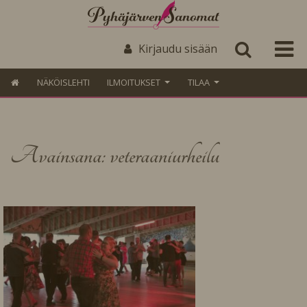
Kirjaudu sisään
NÄKÖISLEHTI
ILMOITUKSET
TILAA
Avainsana: veteraaniurheilu