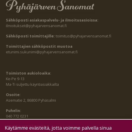
Sähköposti asiakaspalvelu- ja ilmoitusasioissa:
ilmoitukset@pyhajarvensanomat.fi
Sähköposti toimittajille:
toimitus@pyhajarvensanomat.fi
Toimittajien sähköpostit muotoa
etunimi.sukunimi@pyhajarvensanomat.fi
Toimiston aukioloaika:
Ke-Pe 9-13
Ma-Ti suljettu käyntiasiakkailta
Osoite:
Asematie 2, 86800 Pyhäsalmi
Puhelin:
040 772 0231
SEURAA MEITÄ MYÖS:
Käytämme evästeitä, jotta voimme palvella sinua