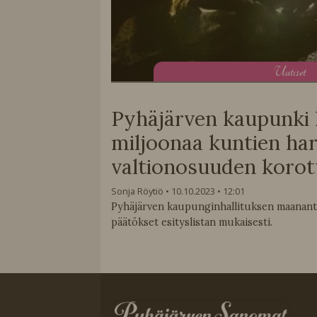
U
utiset
Pyhäjärven kaupunki 
miljoonaa kuntien ha
valtionosuuden korot
Sonja Röytiö
10.10.2023
12:01
Pyhäjärven kaupunginhallituksen maananta
päätökset esityslistan mukaisesti.