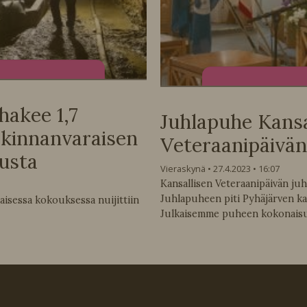
hakee 1,7
Juhlapuhe Kansa
rkinnanvaraisen
Veteraanipäivän
usta
Vieraskynä
27.4.2023
16:07
Kansallisen Veteraanipäivän juhl
Juhlapuheen piti Pyhäjärven kau
isessa kokouksessa nuijittiin
Julkaisemme puheen kokonais