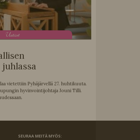
U
utiset
llisen
 juhlassa
aa vietettiin Pyhäjärvellä 27. huhtikuuta.
pungin hyvinvointijohtaja Jouni Tilli.
uudessaan.
SEURAA MEITÄ MYÖS: