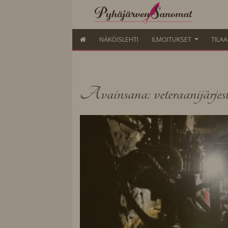
NÄKÖISLEHTI
ILMOITUKSET
TILA
Avainsana: veteraanijärjest