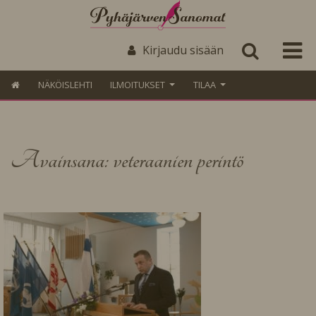
Kirjaudu sisään
NÄKÖISLEHTI
ILMOITUKSET
TILAA
Avainsana: veteraanien perintö