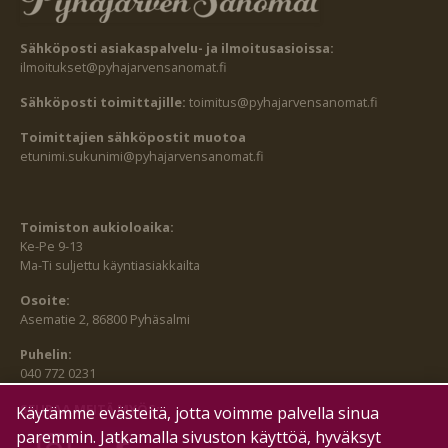
Sähköposti asiakaspalvelu- ja ilmoitusasioissa:
ilmoitukset@pyhajarvensanomat.fi
Sähköposti toimittajille:
toimitus@pyhajarvensanomat.fi
Toimittajien sähköpostit muotoa
etunimi.sukunimi@pyhajarvensanomat.fi
Toimiston aukioloaika:
Ke-Pe 9-13
Ma-Ti suljettu käyntiasiakkailta
Osoite:
Asematie 2, 86800 Pyhäsalmi
Puhelin:
040 772 0231
SEURAA MEITÄ MYÖS:
Käytämme evästeitä, jotta voimme palvella sinua
paremmin. Jatkamalla sivuston käyttöä, hyväksyt