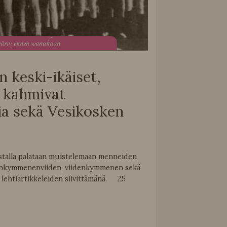
järvi ennen wanahaan
 keski-ikäiset,
t kahmivat
ia sekä Vesikosken
stalla palataan muistelemaan menneiden
enkymmenenviiden, viidenkymmenen sekä
lehtiartikkeleiden siivittämänä. 25