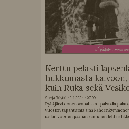
P
yhäjärvi ennen w
Kerttu pelasti lapsen
hukkumasta kaivoon,
kuin Ruka sekä Vesiko
Sonja Röytiö
3.1.2024
07:00
Pyhäjärvi ennen wanahaan -palstalla pala
vuosien tapahtumia aina kahdenkymmenen
sadan vuoden päähän vanhojen lehtiartikke