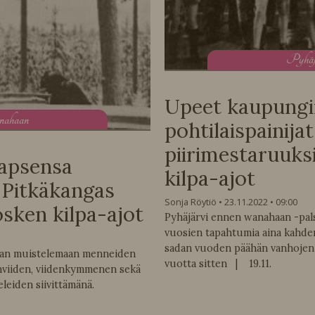
P
yhä
Upeet kaupungin
anahaan
pohtilaispainija
piirimestaruuks
lapsensa
kilpa-ajot
 Pitkäkangas
Sonja Röytiö
23.11.2022
09:00
sken kilpa-ajot
Pyhäjärvi ennen wanahaan -pal
vuosien tapahtumia aina kahd
sadan vuoden päähän vanhojen 
taan muistelemaan menneiden
vuotta sitten | 19.11.
viiden, viidenkymmenen sekä
leiden siivittämänä.