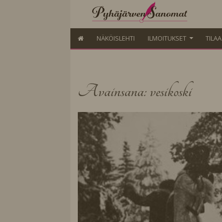
NÄKÖISLEHTI
ILMOITUKSET
TILA
Avainsana: vesikoski