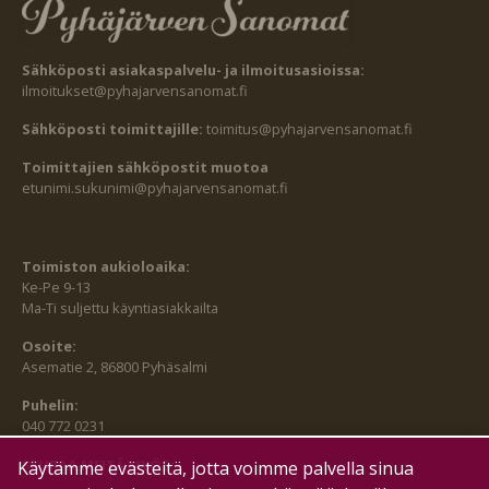
Sähköposti asiakaspalvelu- ja ilmoitusasioissa:
ilmoitukset@pyhajarvensanomat.fi
Sähköposti toimittajille:
toimitus@pyhajarvensanomat.fi
Toimittajien sähköpostit muotoa
etunimi.sukunimi@pyhajarvensanomat.fi
Toimiston aukioloaika:
Ke-Pe 9-13
Ma-Ti suljettu käyntiasiakkailta
Osoite:
Asematie 2, 86800 Pyhäsalmi
Puhelin:
040 772 0231
SEURAA MEITÄ MYÖS:
Käytämme evästeitä, jotta voimme palvella sinua