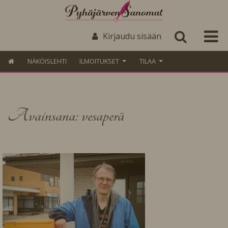
Kirjaudu sisään
NÄKÖISLEHTI
ILMOITUKSET
TILAA
Avainsana: vesaperä