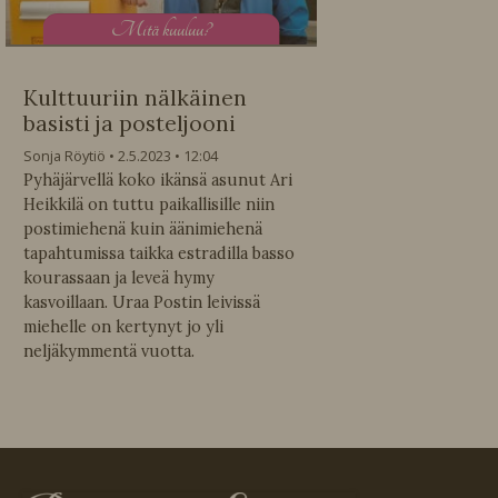
M
itä kuuluu?
Kulttuuriin nälkäinen
basisti ja posteljooni
Sonja Röytiö
2.5.2023
12:04
Pyhäjärvellä koko ikänsä asunut Ari
Heikkilä on tuttu paikallisille niin
postimiehenä kuin äänimiehenä
tapahtumissa taikka estradilla basso
kourassaan ja leveä hymy
kasvoillaan. Uraa Postin leivissä
miehelle on kertynyt jo yli
neljäkymmentä vuotta.