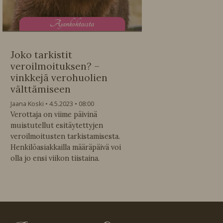
A
jankohtaista
Joko tarkistit
veroilmoituksen? –
vinkkejä verohuolien
välttämiseen
Jaana Koski
4.5.2023
08:00
Verottaja on viime päivinä
muistutellut esitäytettyjen
veroilmoitusten tarkistamisesta.
Henkilöasiakkailla määräpäivä voi
olla jo ensi viikon tiistaina.