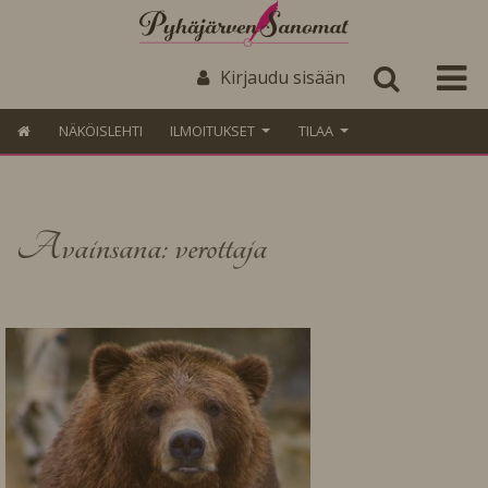
Kirjaudu sisään
NÄKÖISLEHTI
ILMOITUKSET
TILAA
Avainsana: verottaja