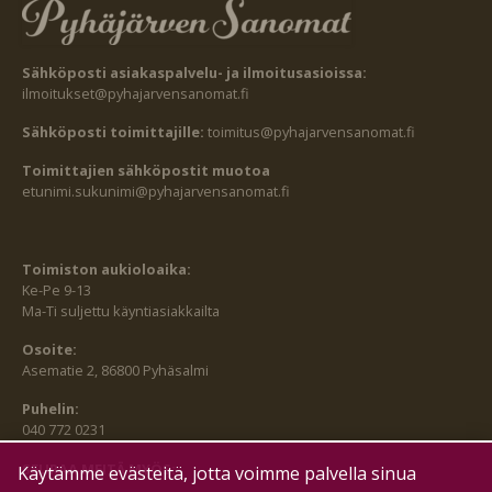
Sähköposti asiakaspalvelu- ja ilmoitusasioissa:
ilmoitukset@pyhajarvensanomat.fi
Sähköposti toimittajille:
toimitus@pyhajarvensanomat.fi
Toimittajien sähköpostit muotoa
etunimi.sukunimi@pyhajarvensanomat.fi
Toimiston aukioloaika:
Ke-Pe 9-13
Ma-Ti suljettu käyntiasiakkailta
Osoite:
Asematie 2, 86800 Pyhäsalmi
Puhelin:
040 772 0231
SEURAA MEITÄ MYÖS:
Käytämme evästeitä, jotta voimme palvella sinua