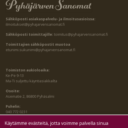
Sähköposti asiakaspalvelu- ja ilmoitusasioissa:
ilmoitukset@pyhajarvensanomat.fi
Sähköposti toimittajille:
toimitus@pyhajarvensanomat.fi
Toimittajien sähköpostit muotoa
etunimi.sukunimi@pyhajarvensanomat.fi
Toimiston aukioloaika:
Ke-Pe 9-13
Ma-Ti suljettu käyntiasiakkailta
Osoite:
Asematie 2, 86800 Pyhäsalmi
Puhelin:
040 772 0231
SEURAA MEITÄ MYÖS:
Käytämme evästeitä, jotta voimme palvella sinua