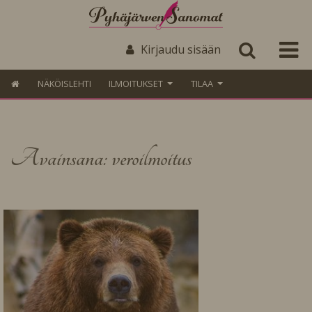
Kirjaudu sisään
NÄKÖISLEHTI
ILMOITUKSET
TILAA
Avainsana: veroilmoitus