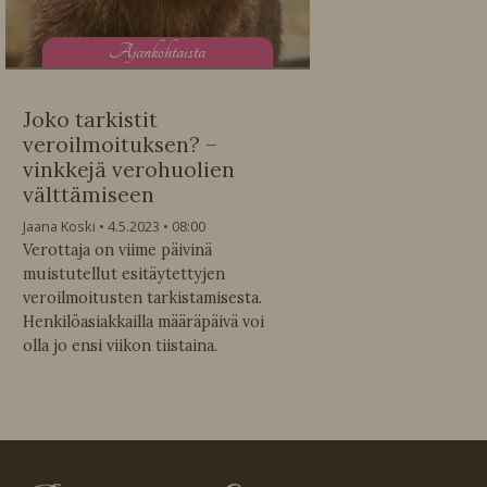
A
jankohtaista
Joko tarkistit
veroilmoituksen? –
vinkkejä verohuolien
välttämiseen
Jaana Koski
4.5.2023
08:00
Verottaja on viime päivinä
muistutellut esitäytettyjen
veroilmoitusten tarkistamisesta.
Henkilöasiakkailla määräpäivä voi
olla jo ensi viikon tiistaina.