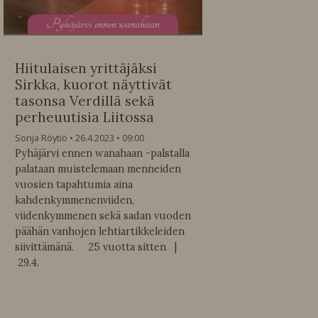
P
yhäjärvi ennen wanahaan
Hiitulaisen yrittäjäksi
Sirkka, kuorot näyttivät
tasonsa Verdillä sekä
perheuutisia Liitossa
Sonja Röytiö
26.4.2023
09:00
Pyhäjärvi ennen wanahaan -palstalla
palataan muistelemaan menneiden
vuosien tapahtumia aina
kahdenkymmenenviiden,
viidenkymmenen sekä sadan vuoden
päähän vanhojen lehtiartikkeleiden
siivittämänä. 25 vuotta sitten |
29.4.