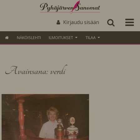
Kirjaudu sisään
NÄKÖISLEHTI
ILMOITUKSET
TILAA
Avainsana: verdi