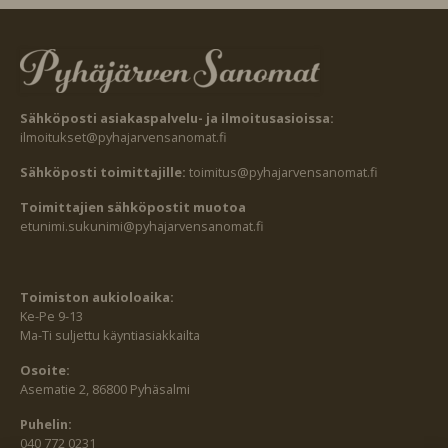
Sähköposti asiakaspalvelu- ja ilmoitusasioissa:
ilmoitukset@pyhajarvensanomat.fi
Sähköposti toimittajille:
toimitus@pyhajarvensanomat.fi
Toimittajien sähköpostit muotoa
etunimi.sukunimi@pyhajarvensanomat.fi
Toimiston aukioloaika:
Ke-Pe 9-13
Ma-Ti suljettu käyntiasiakkailta
Osoite:
Asematie 2, 86800 Pyhäsalmi
Puhelin:
040 772 0231