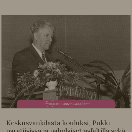
P
yhäjärvi ennen wanahaan
Keskusvankilasta kouluksi, Pukki
paratiisissa ja paholaiset asfaltilla sekä