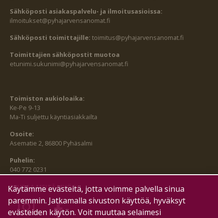
Sähköposti asiakaspalvelu- ja ilmoitusasioissa:
ilmoitukset@pyhajarvensanomat.fi
Sähköposti toimittajille:
toimitus@pyhajarvensanomat.fi
Toimittajien sähköpostit muotoa
etunimi.sukunimi@pyhajarvensanomat.fi
Toimiston aukioloaika:
Ke-Pe 9-13
Ma-Ti suljettu käyntiasiakkailta
Osoite:
Asematie 2, 86800 Pyhäsalmi
Puhelin:
040 772 0231
SEURAA MEITÄ MYÖS:
Käytämme evästeitä, jotta voimme palvella sinua
paremmin. Jatkamalla sivuston käyttöä, hyväksyt
evästeiden käytön. Voit muuttaa selaimesi