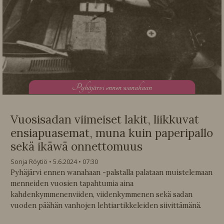
P
yhäjärvi ennen wanahaan
Vuosisadan viimeiset lakit, liikkuvat
ensiapuasemat, muna kuin paperipallo
sekä ikäwä onnettomuus
Sonja Röytiö
5.6.2024
07:30
Pyhäjärvi ennen wanahaan -palstalla palataan muistelemaan
menneiden vuosien tapahtumia aina
kahdenkymmenenviiden, viidenkymmenen sekä sadan
vuoden päähän vanhojen lehtiartikkeleiden siivittämänä.