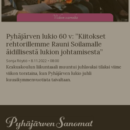
V
iikon varrelta
Pyhäjärven lukio 60 v: ”Kiitokset
rehtorillemme Rauni Soilamalle
äidillisestä lukion johtamisesta”
Sonja Röytiö
8.11.2022
08:00
Keskuskoulun liikuntasali muuntui juhlavaksi tilaksi viime
viikon torstaina, kun Pyhäjärven lukio juhli
kuusikymmenvuotista taivaltaan.