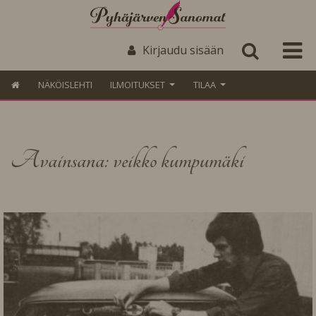
Kirjaudu sisään
NÄKÖISLEHTI
ILMOITUKSET
TILAA
Avainsana: veikko kumpumäki