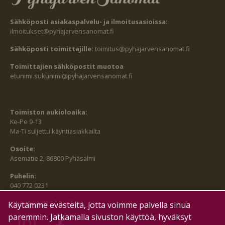
Sähköposti asiakaspalvelu- ja ilmoitusasioissa:
ilmoitukset@pyhajarvensanomat.fi
Sähköposti toimittajille:
toimitus@pyhajarvensanomat.fi
Toimittajien sähköpostit muotoa
etunimi.sukunimi@pyhajarvensanomat.fi
Toimiston aukioloaika:
Ke-Pe 9-13
Ma-Ti suljettu käyntiasiakkailta
Osoite:
Asematie 2, 86800 Pyhäsalmi
Puhelin:
040 772 0231
SEURAA MEITÄ MYÖS:
Käytämme evästeitä, jotta voimme palvella sinua
paremmin. Jatkamalla sivuston käyttöä, hyväksyt