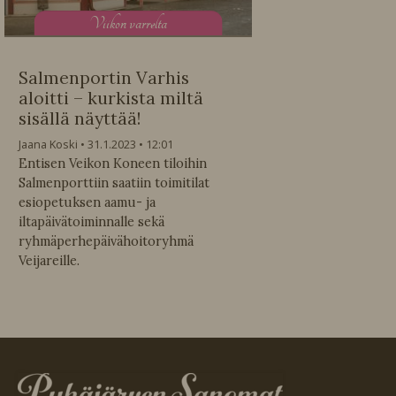
V
iikon varrelta
Salmenportin Varhis
aloitti – kurkista miltä
sisällä näyttää!
Jaana Koski
31.1.2023
12:01
Entisen Veikon Koneen tiloihin
Salmenporttiin saatiin toimitilat
esiopetuksen aamu- ja
iltapäivätoiminnalle sekä
ryhmäperhepäivähoitoryhmä
Veijareille.