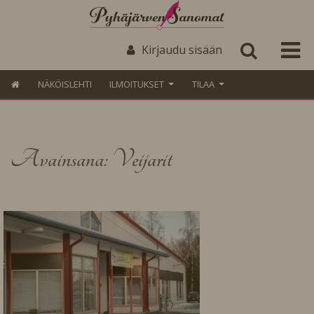
Kirjaudu sisään
NÄKÖISLEHTI
ILMOITUKSET
TILAA
Avainsana: Veijarit