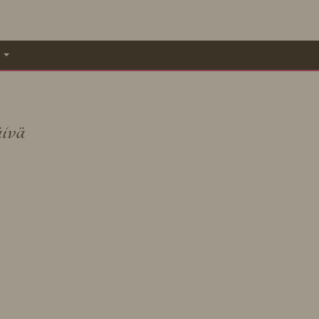
A
ivä