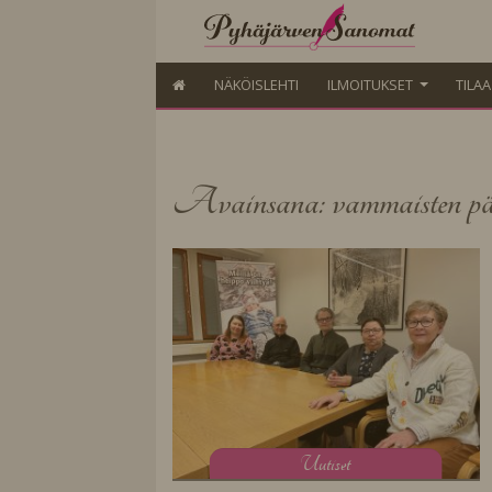
NÄKÖISLEHTI
ILMOITUKSET
TILA
Avainsana: vammaisten pä
U
utiset