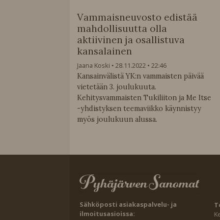
Vammaisneuvosto edistää
mahdollisuutta olla
aktiivinen ja osallistuva
kansalainen
Jaana Koski
28.11.2022
22:46
Kansainvälistä YK:n vammaisten päivää
vietetään 3. joulukuuta.
Kehitysvammaisten Tukiliiton ja Me Itse
-yhdistyksen teemaviikko käynnistyy
myös joulukuun alussa.
Sähköposti asiakaspalvelu- ja
T
ilmoitusasioissa:
K