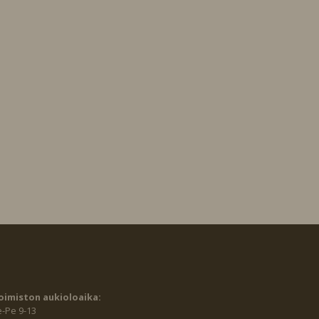
oimiston aukioloaika:
e-Pe 9-13