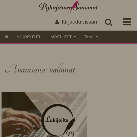
Kirjaudu sisään
NÄKÖISLEHTI
ILMOITUKSET
TILAA
Avainsana: valinnat