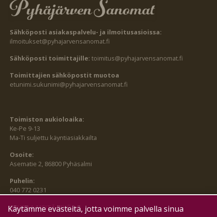
Sähköposti asiakaspalvelu- ja ilmoitusasioissa:
ilmoitukset@pyhajarvensanomat.fi
Sähköposti toimittajille:
toimitus@pyhajarvensanomat.fi
Toimittajien sähköpostit muotoa
etunimi.sukunimi@pyhajarvensanomat.fi
Toimiston aukioloaika:
Ke-Pe 9-13
Ma-Ti suljettu käyntiasiakkailta
Osoite:
Asematie 2, 86800 Pyhäsalmi
Puhelin:
040 772 0231
SEURAA MEITÄ MYÖS:
Käytämme evästeitä, jotta voimme palvella sinua