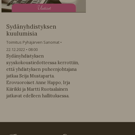
U
utiset
Sydänyhdistyksen
kuulumisia
Toimitus Pyhäjärven Sanomat
22.12.2022
08:00
Sydänyhdistyksen
syyskokoustiedotteessa kerrottiin,
että yhdistyksen puheenjohtajana
jatkaa Seija Mustaparta.
Erovuoroiset Anne Happo, Irja
Kiirikki ja Martti Ruotsalainen
jatkavat edelleen hallituksessa.