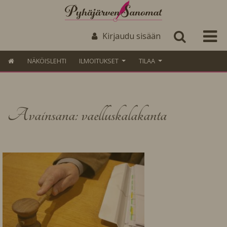
Kirjaudu sisään
NÄKÖISLEHTI
ILMOITUKSET
TILAA
Avainsana: vaelluskalakanta