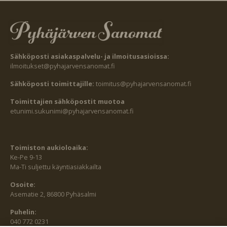
Sähköposti asiakaspalvelu- ja ilmoitusasioissa:
ilmoitukset@pyhajarvensanomat.fi
Sähköposti toimittajille:
toimitus@pyhajarvensanomat.fi
Toimittajien sähköpostit muotoa
etunimi.sukunimi@pyhajarvensanomat.fi
Toimiston aukioloaika:
Ke-Pe 9-13
Ma-Ti suljettu käyntiasiakkailta
Osoite:
Asematie 2, 86800 Pyhäsalmi
Puhelin:
040 772 0231