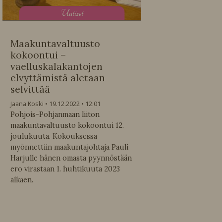
U
utiset
Maakuntavaltuusto
kokoontui –
vaelluskalakantojen
elvyttämistä aletaan
selvittää
Jaana Koski
19.12.2022
12:01
Pohjois-Pohjanmaan liiton
maakuntavaltuusto kokoontui 12.
joulukuuta. Kokouksessa
myönnettiin maakuntajohtaja Pauli
Harjulle hänen omasta pyynnöstään
ero virastaan 1. huhtikuuta 2023
alkaen.