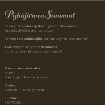
Sähköposti asiakaspalvelu- ja ilmoitusasioissa:
ilmoitukset@pyhajarvensanomat.fi
Sähköposti toimittajille:
toimitus@pyhajarvensanomat.fi
Toimittajien sähköpostit muotoa
etunimi.sukunimi@pyhajarvensanomat.fi
Toimiston aukioloaika:
Ke-Pe 9-13
Ma-Ti suljettu käyntiasiakkailta
Osoite:
Asematie 2, 86800 Pyhäsalmi
Puhelin:
040 772 0231