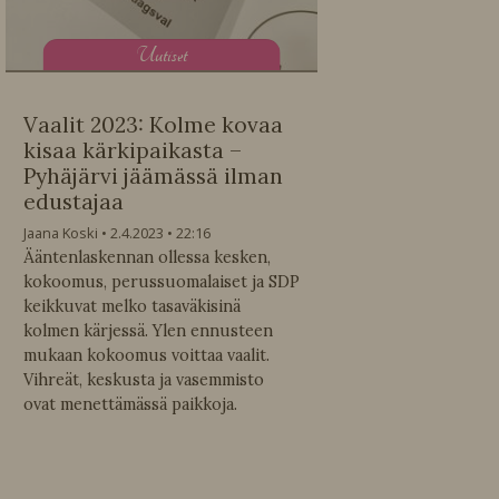
U
utiset
Vaalit 2023: Kolme kovaa
kisaa kärkipaikasta –
Pyhäjärvi jäämässä ilman
edustajaa
Jaana Koski
2.4.2023
22:16
Ääntenlaskennan ollessa kesken,
kokoomus, perussuomalaiset ja SDP
keikkuvat melko tasaväkisinä
kolmen kärjessä. Ylen ennusteen
mukaan kokoomus voittaa vaalit.
Vihreät, keskusta ja vasemmisto
ovat menettämässä paikkoja.