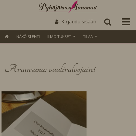
Kirjaudu sisään
NÄKÖISLEHTI
ILMOITUKSET
TILAA
Avainsana: vaalivalvojaiset