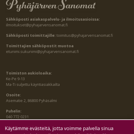
Sähköposti asiakaspalvelu- ja ilmoitusasioissa:
ilmoitukset@pyhajarvensanomat.fi
Sähköposti toimittajille:
toimitus@pyhajarvensanomat.fi
Toimittajien sähköpostit muotoa
etunimi.sukunimi@pyhajarvensanomat.fi
Toimiston aukioloaika:
Ke-Pe 9-13
Ma-Ti suljettu käyntiasiakkailta
Osoite:
Asematie 2, 86800 Pyhäsalmi
Puhelin:
040 772 0231
SEURAA MEITÄ MYÖS:
Käytämme evästeitä, jotta voimme palvella sinua