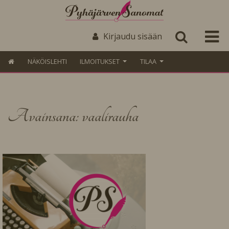
Kirjaudu sisään
NÄKÖISLEHTI
ILMOITUKSET
TILAA
Avainsana: vaalirauha