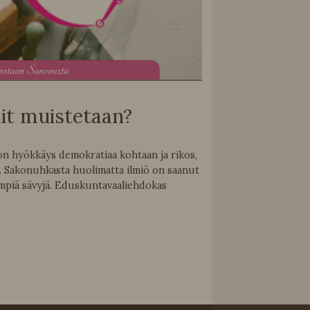
notaan Sanomista
it muistetaan?
n hyökkäys demokratiaa kohtaan ja rikos,
t. Sakonuhkasta huolimatta ilmiö on saanut
kempiä sävyjä. Eduskuntavaaliehdokas