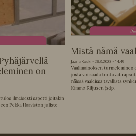
S
a
Mistä nämä vaal
 Pyhäjärvellä –
Jaana Koski
28.3.2023
14:49
Vaalimainoksen turmeleminen o
eleminen on
josta voi saada tuntuvat rapsu
näissä vaaleissa tavallista syn
Kimmo Kiljusen (sdp.
ulos ilmeisesti sapetti joitakin
sseen Pekka Haaviston juliste