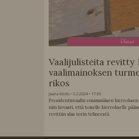
U
utiset
Vaalijulisteita revitty
vaalimainoksen turm
rikos
Jaana Koski
5.2.2024
17:30
Presidentinvaalin ensimmäisen kierroksen t
niin kovasti, että toiselle kierrokselle pää
revittiin alas torin telineestä.