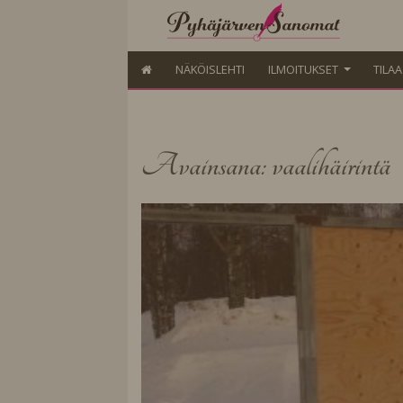
NÄKÖISLEHTI
ILMOITUKSET
TILA
Avainsana: vaalihäirintä