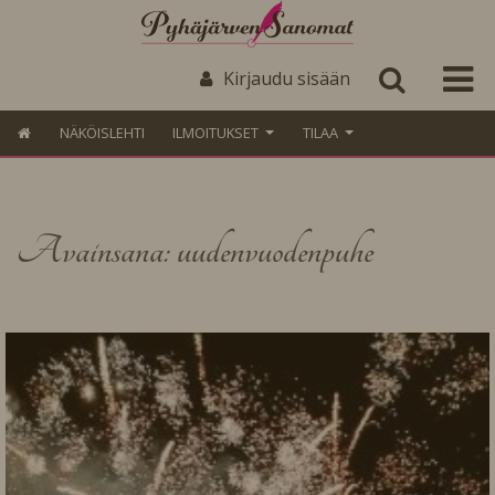
Kirjaudu sisään
NÄKÖISLEHTI
ILMOITUKSET
TILAA
Avainsana: uudenvuodenpuhe