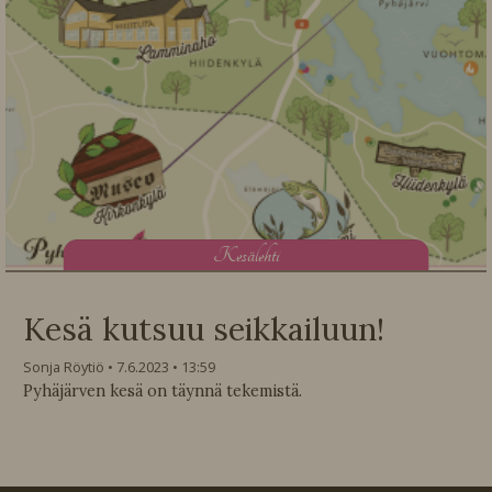
K
esälehti
Kesä kutsuu seikkailuun!
Sonja Röytiö
7.6.2023
13:59
Pyhäjärven kesä on täynnä tekemistä.