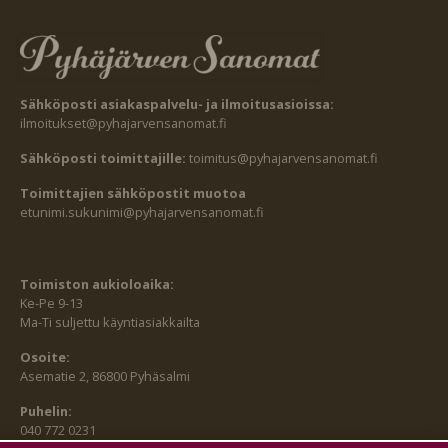
Sähköposti asiakaspalvelu- ja ilmoitusasioissa:
ilmoitukset@pyhajarvensanomat.fi
Sähköposti toimittajille:
toimitus@pyhajarvensanomat.fi
Toimittajien sähköpostit muotoa
etunimi.sukunimi@pyhajarvensanomat.fi
Toimiston aukioloaika:
Ke-Pe 9-13
Ma-Ti suljettu käyntiasiakkailta
Osoite:
Asematie 2, 86800 Pyhäsalmi
Puhelin:
040 772 0231