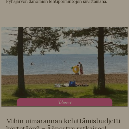
Pyhäjärven Sanomien lehtipoimintojen siivittämänä.
U
utiset
Mihin uimarannan kehittämisbudjetti
käytetään? – Äänestys ratkaisee!