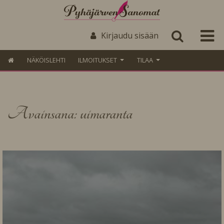
Kirjaudu sisään
NÄKÖISLEHTI
ILMOITUKSET
TILAA
Avainsana: uimaranta