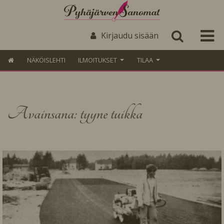
Kirjaudu sisään
NÄKÖISLEHTI
ILMOITUKSET
TILAA
Avainsana: tyyne tuikka