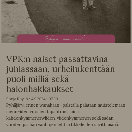
P
yhäjärvi ennen wanahaan
VPK:n naiset passattavina
juhlassaan, urheilukenttään
puoli milliä sekä
halonhakkaukset
Sonja Röytiö
4.9.2024
07:30
Pyhäjärvi ennen wanahaan -palstalla palataan muistelemaan
menneiden vuosien tapahtumia aina
kahdenkymmenenviiden, viidenkymmenen sekä sadan
vuoden päähän vanhojen lehtiartikkeleiden siivittämänä.