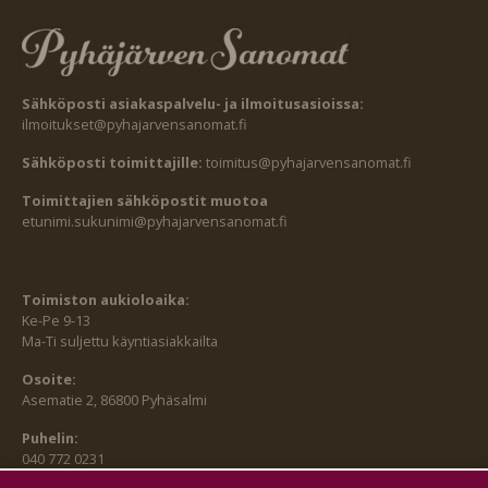
Sähköposti asiakaspalvelu- ja ilmoitusasioissa:
ilmoitukset@pyhajarvensanomat.fi
Sähköposti toimittajille:
toimitus@pyhajarvensanomat.fi
Toimittajien sähköpostit muotoa
etunimi.sukunimi@pyhajarvensanomat.fi
Toimiston aukioloaika:
Ke-Pe 9-13
Ma-Ti suljettu käyntiasiakkailta
Osoite:
Asematie 2, 86800 Pyhäsalmi
Puhelin:
040 772 0231