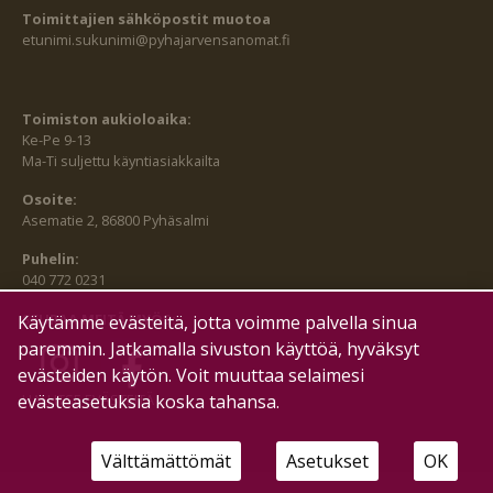
Toimittajien sähköpostit muotoa
etunimi.sukunimi@pyhajarvensanomat.fi
Toimiston aukioloaika:
Ke-Pe 9-13
Ma-Ti suljettu käyntiasiakkailta
Osoite:
Asematie 2, 86800 Pyhäsalmi
Puhelin:
040 772 0231
SEURAA MEITÄ MYÖS:
Käytämme evästeitä, jotta voimme palvella sinua
paremmin. Jatkamalla sivuston käyttöä, hyväksyt
evästeiden käytön. Voit muuttaa selaimesi
HALLITSE EVÄSTEITÄ
evästeasetuksia koska tahansa.
Välttämättömät
Asetukset
OK