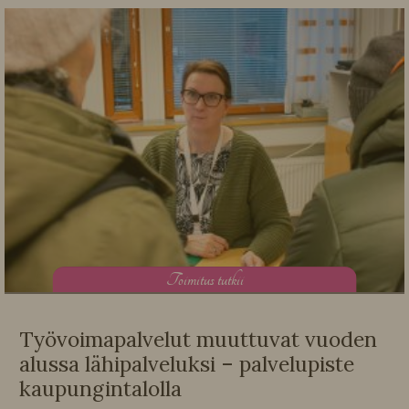
T
oimitus tutkii
Työvoimapalvelut muuttuvat vuoden
alussa lähipalveluksi – palvelupiste
kaupungintalolla