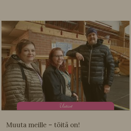
U
utiset
Muuta meille – töitä on!