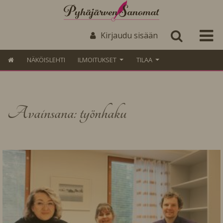
Kirjaudu sisään
NÄKÖISLEHTI
ILMOITUKSET
TILAA
Avainsana: työnhaku