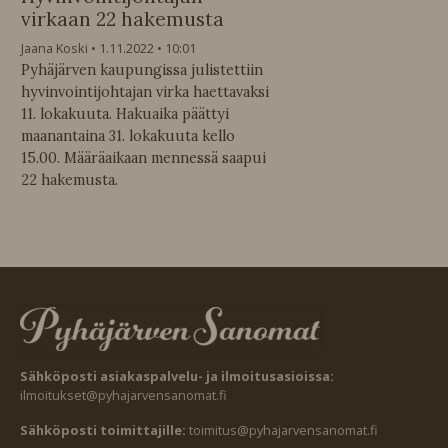
virkaan 22 hakemusta
Jaana Koski
1.11.2022
10:01
Pyhäjärven kaupungissa julistettiin
hyvinvointijohtajan virka haettavaksi
11. lokakuuta. Hakuaika päättyi
maanantaina 31. lokakuuta kello
15.00. Määräaikaan mennessä saapui
22 hakemusta.
Sähköposti asiakaspalvelu- ja ilmoitusasioissa:
ilmoitukset@pyhajarvensanomat.fi
Sähköposti toimittajille:
toimitus@pyhajarvensanomat.fi