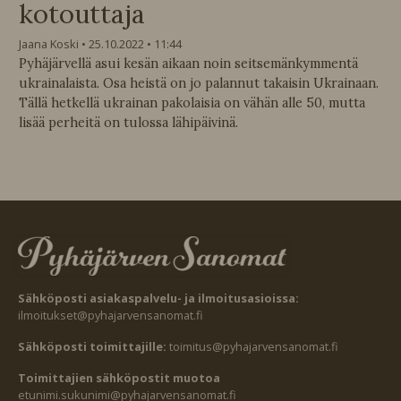
kotouttaja
Jaana Koski
25.10.2022
11:44
Pyhäjärvellä asui kesän aikaan noin seitsemänkymmentä
ukrainalaista. Osa heistä on jo palannut takaisin Ukrainaan.
Tällä hetkellä ukrainan pakolaisia on vähän alle 50, mutta
lisää perheitä on tulossa lähipäivinä.
Sähköposti asiakaspalvelu- ja ilmoitusasioissa:
ilmoitukset@pyhajarvensanomat.fi
Sähköposti toimittajille:
toimitus@pyhajarvensanomat.fi
Toimittajien sähköpostit muotoa
etunimi.sukunimi@pyhajarvensanomat.fi