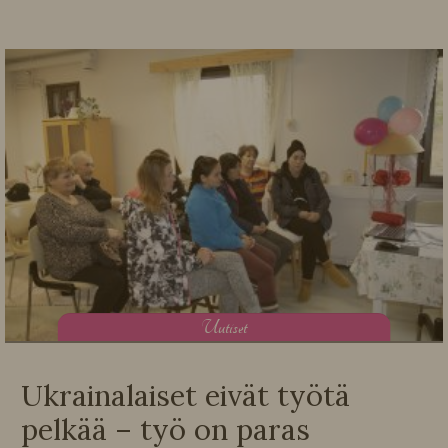
U
utiset
Ukrainalaiset eivät työtä
pelkää – työ on paras