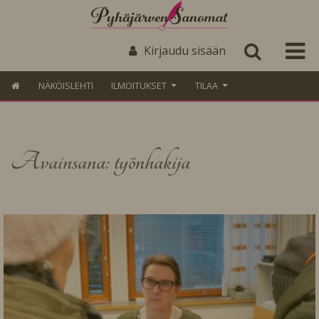
Kirjaudu sisään
NÄKÖISLEHTI
ILMOITUKSET
TILAA
Avainsana: työnhakija