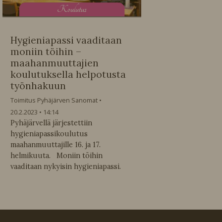
K
oulutus
Hygieniapassi vaaditaan
moniin töihin –
maahanmuuttajien
koulutuksella helpotusta
työnhakuun
Toimitus Pyhäjärven Sanomat
20.2.2023
14:14
Pyhäjärvellä järjestettiin
hygieniapassikoulutus
maahanmuuttajille 16. ja 17.
helmikuuta. Moniin töihin
vaaditaan nykyisin hygieniapassi.