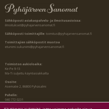
Sähköposti asiakaspalvelu- ja ilmoitusasioissa:
ilmoitukset@pyhajarvensanomat.fi
Sähköposti toimittajille:
toimitus@pyhajarvensanomat.fi
Toimittajien sähköpostit muotoa
etunimi.sukunimi@pyhajarvensanomat.fi
Toimiston aukioloaika:
Ke-Pe 9-13
Ma-Ti suljettu käyntiasiakkailta
Osoite:
Asematie 2, 86800 Pyhäsalmi
Puhelin:
040 772 0231
SEURAA MEITÄ MYÖS: