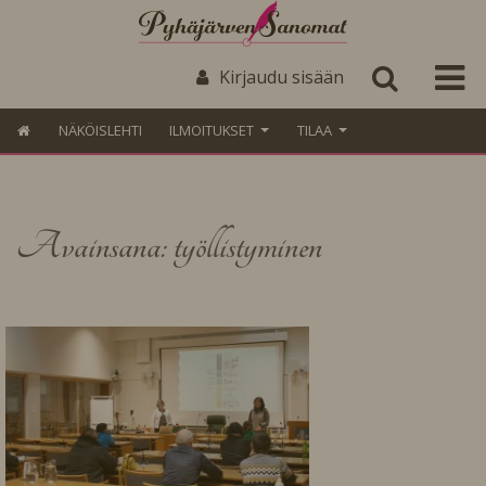
Kirjaudu sisään
NÄKÖISLEHTI
ILMOITUKSET
TILAA
Avainsana: työllistyminen