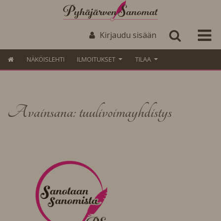
Kirjaudu sisään
NÄKÖISLEHTI
ILMOITUKSET
TILAA
Avainsana: tuulivoimayhdistys