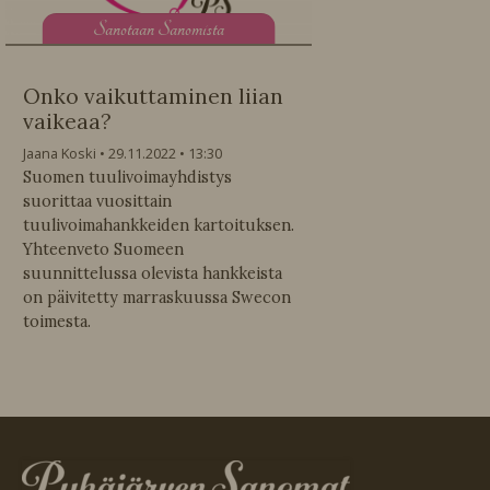
S
anotaan Sanomista
Onko vaikuttaminen liian
vaikeaa?
Jaana Koski
29.11.2022
13:30
Suomen tuulivoimayhdistys
suorittaa vuosittain
tuulivoimahankkeiden kartoituksen.
Yhteenveto Suomeen
suunnittelussa olevista hankkeista
on päivitetty marraskuussa Swecon
toimesta.