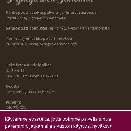
Sähköposti asiakaspalvelu- ja ilmoitusasioissa:
ilmoitukset@pyhajarvensanomat.fi
Sähköposti toimittajille:
toimitus@pyhajarvensanomat.fi
Toimittajien sähköpostit muotoa
etunimi.sukunimi@pyhajarvensanomat.fi
Toimiston aukioloaika:
Ke-Pe 9-13
Ma-Ti suljettu käyntiasiakkailta
Osoite:
Asematie 2, 86800 Pyhäsalmi
Puhelin:
040 772 0231
SEURAA MEITÄ MYÖS:
Käytämme evästeitä, jotta voimme palvella sinua
paremmin. Jatkamalla sivuston käyttöä, hyväksyt