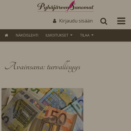
Kirjaudu sisään
NÄKÖISLEHTI
ILMOITUKSET
TILAA
Avainsana: turvallisyys