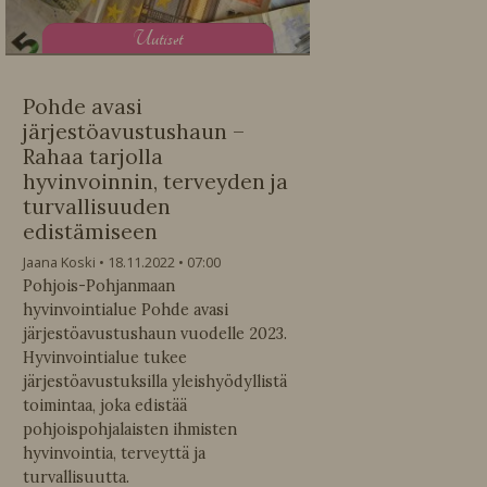
U
utiset
Pohde avasi
järjestöavustushaun –
Rahaa tarjolla
hyvinvoinnin, terveyden ja
turvallisuuden
edistämiseen
Jaana Koski
18.11.2022
07:00
Pohjois-Pohjanmaan
hyvinvointialue Pohde avasi
järjestöavustushaun vuodelle 2023.
Hyvinvointialue tukee
järjestöavustuksilla yleishyödyllistä
toimintaa, joka edistää
pohjoispohjalaisten ihmisten
hyvinvointia, terveyttä ja
turvallisuutta.