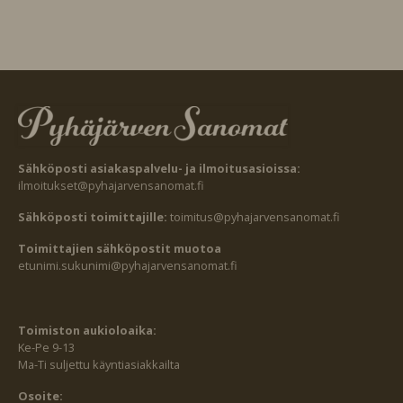
Sähköposti asiakaspalvelu- ja ilmoitusasioissa:
ilmoitukset@pyhajarvensanomat.fi
Sähköposti toimittajille:
toimitus@pyhajarvensanomat.fi
Toimittajien sähköpostit muotoa
etunimi.sukunimi@pyhajarvensanomat.fi
Toimiston aukioloaika:
Ke-Pe 9-13
Ma-Ti suljettu käyntiasiakkailta
Osoite: