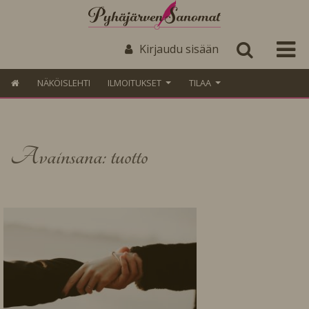
Kirjaudu sisään
NÄKÖISLEHTI
ILMOITUKSET
TILAA
Avainsana: tuotto