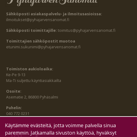
Sähköposti asiakaspalvelu- ja ilmoitusasioissa:
ilmoitukset@pyhajarvensanomat.fi
Sähköposti toimittajille:
toimitus@pyhajarvensanomat.fi
Toimittajien sähköpostit muotoa
etunimi.sukunimi@pyhajarvensanomat.fi
Toimiston aukioloaika:
Ke-Pe 9-13
Ma-Ti suljettu käyntiasiakkailta
Osoite:
Asematie 2, 86800 Pyhäsalmi
Puhelin:
040 772 0231
SEURAA MEITÄ MYÖS:
Käytämme evästeitä, jotta voimme palvella sinua
paremmin. Jatkamalla sivuston käyttöä, hyväksyt