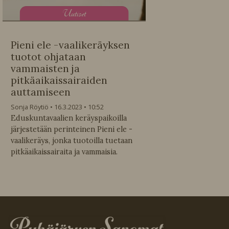
U
utiset
Pieni ele -vaalikeräyksen
tuotot ohjataan
vammaisten ja
pitkäaikaissairaiden
auttamiseen
Sonja Röytiö
16.3.2023
10:52
Eduskuntavaalien keräyspaikoilla
järjestetään perinteinen Pieni ele -
vaalikeräys, jonka tuotoilla tuetaan
pitkäaikaissairaita ja vammaisia.