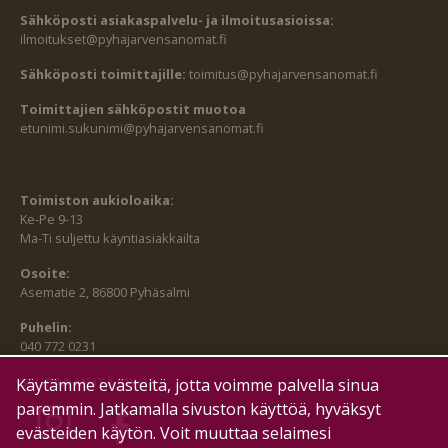
Sähköposti asiakaspalvelu- ja ilmoitusasioissa:
ilmoitukset@pyhajarvensanomat.fi
Sähköposti toimittajille:
toimitus@pyhajarvensanomat.fi
Toimittajien sähköpostit muotoa
etunimi.sukunimi@pyhajarvensanomat.fi
Toimiston aukioloaika:
Ke-Pe 9-13
Ma-Ti suljettu käyntiasiakkailta
Osoite:
Asematie 2, 86800 Pyhäsalmi
Puhelin:
040 772 0231
SEURAA MEITÄ MYÖS:
Käytämme evästeitä, jotta voimme palvella sinua
paremmin. Jatkamalla sivuston käyttöä, hyväksyt
evästeiden käytön. Voit muuttaa selaimesi