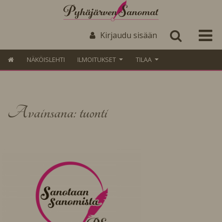
Kirjaudu sisään
NÄKÖISLEHTI
ILMOITUKSET
TILAA
Avainsana: tuonti