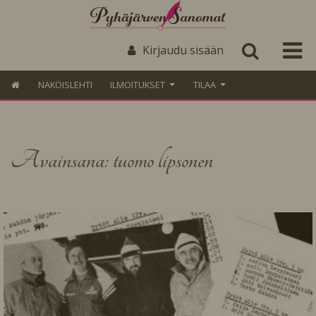
Kirjaudu sisään
NÄKÖISLEHTI
ILMOITUKSET
TILAA
Avainsana: tuomo lipsonen