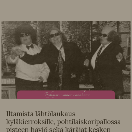
P
yhäjärvi ennen wanahaan
Iltamista lähtölaukaus
kyläkierroksille, pohtilaiskoripallossa
pisteen häviö sekä käräjät kesken