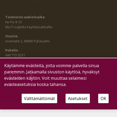
Toimiston aukioloaika:
Ke-Pe 9-13
Ma-Ti suljettu käyntiasiakkailta
Osoite:
Asematie 2, 86800 Pyhäsalmi
Puhelin:
040 772 0231
SEURAA MEITÄ MYÖS:
Käytämme evästeitä, jotta voimme palvella sinua
paremmin. Jatkamalla sivuston käyttöä, hyväksyt
evästeiden käytön. Voit muuttaa selaimesi
HALLITSE EVÄSTEITÄ
evästeasetuksia koska tahansa.
Välttämättömät
Asetukset
OK