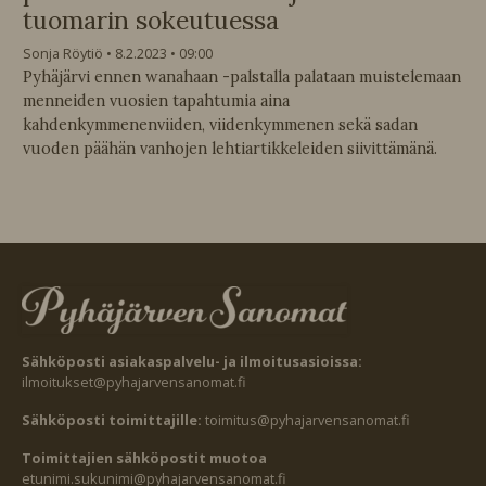
tuomarin sokeutuessa
Sonja Röytiö
8.2.2023
09:00
Pyhäjärvi ennen wanahaan -palstalla palataan muistelemaan
menneiden vuosien tapahtumia aina
kahdenkymmenenviiden, viidenkymmenen sekä sadan
vuoden päähän vanhojen lehtiartikkeleiden siivittämänä.
Sähköposti asiakaspalvelu- ja ilmoitusasioissa:
ilmoitukset@pyhajarvensanomat.fi
Sähköposti toimittajille:
toimitus@pyhajarvensanomat.fi
Toimittajien sähköpostit muotoa
etunimi.sukunimi@pyhajarvensanomat.fi