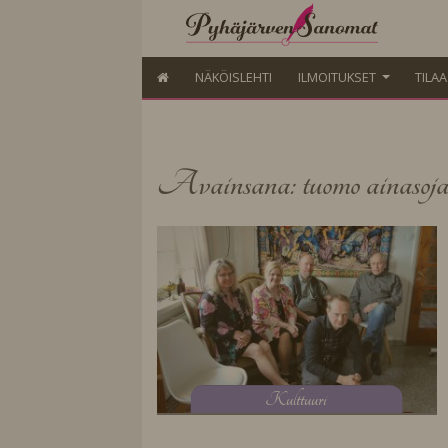
NÄKÖISLEHTI
ILMOITUKSET
TILA
Avainsana: tuomo ainasoj
K
ulttuuri