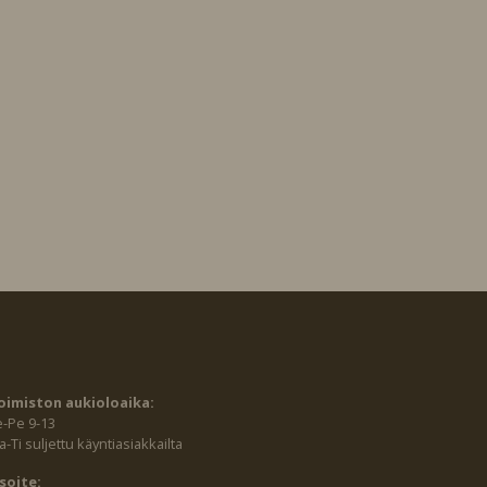
oimiston aukioloaika:
e-Pe 9-13
-Ti suljettu käyntiasiakkailta
soite: