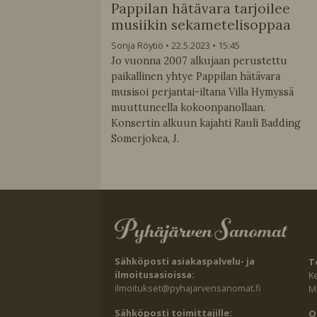
Pappilan hätävara tarjoilee
musiikin sekametelisoppaa
Sonja Röytiö
22.5.2023
15:45
Jo vuonna 2007 alkujaan perustettu
paikallinen yhtye Pappilan hätävara
musisoi perjantai-iltana Villa Hymyssä
muuttuneella kokoonpanollaan.
Konsertin alkuun kajahti Rauli Badding
Somerjokea, J.
Sähköposti asiakaspalvelu- ja
T
ilmoitusasioissa:
K
ilmoitukset@pyhajarvensanomat.fi
Ma
Sähköposti toimittajille:
O