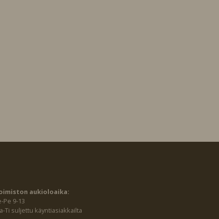
oimiston aukioloaika:
e-Pe 9-13
-Ti suljettu käyntiasiakkailta