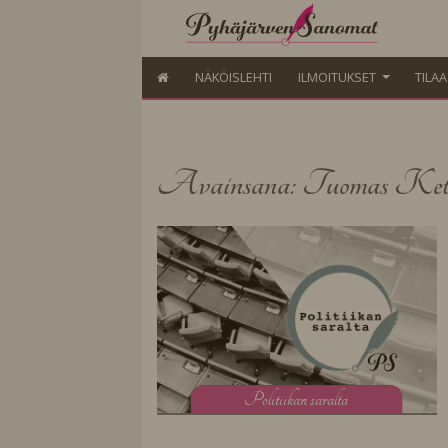
NÄKÖISLEHTI
ILMOITUKSET
TILA
Avainsana: Tuomas Ket
P
olitiikan saralta