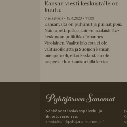
Kansan viesti keskustalle on
kuultu
Vieraskynä
15.4.2023
11:00
Kansanvalta on puhunut ja pulinat pois.
Näin opetti pitkäaikainen maalaisliitto-
keskustan poliitikko Johannes
Virolainen. Vaalituloksesta ei ole
valitusoikeutta ja Suomen kansan
mielipide oli, ettei keskustaan ole
tarpeeksi luottamista tällä kertaa.
Sähköposti asiakaspalvelu- ja
T
ilmoitusasioissa:
K
ilmoitukset@pyhajarvensanomat.fi
Ma