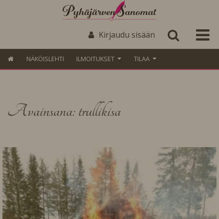
Kirjaudu sisään
NÄKÖISLEHTI
ILMOITUKSET
TILAA
Avainsana: trullikisa