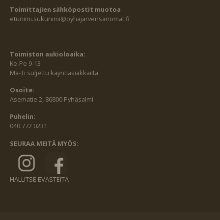
Toimittajien sähköpostit muotoa
etunimi.sukunimi@pyhajarvensanomat.fi
Toimiston aukioloaika:
Ke-Pe 9-13
Ma-Ti suljettu käyntiasiakkailta
Osoite:
Asematie 2, 86800 Pyhäsalmi
Puhelin:
040 772 0231
SEURAA MEITÄ MYÖS:
HALLITSE EVÄSTEITÄ