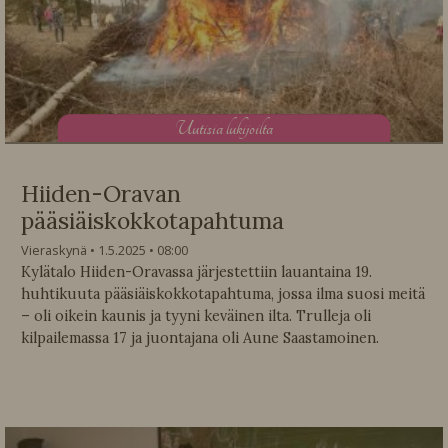
U
utisia lukijoilta
Hiiden-Oravan
pääsiäiskokkotapahtuma
Vieraskynä
1.5.2025
08:00
Kylätalo Hiiden-Oravassa järjestettiin lauantaina 19.
huhtikuuta pääsiäiskokkotapahtuma, jossa ilma suosi meitä
– oli oikein kaunis ja tyyni keväinen ilta. Trulleja oli
kilpailemassa 17 ja juontajana oli Aune Saastamoinen.