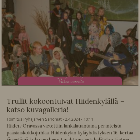
V
iikon varrelta
Trullit kokoontuivat Hiidenkylällä –
katso kuvagalleria!
Toimitus Pyhäjärven Sanomat
2.4.2024
10:11
Hiiden-Oravassa vietettiin lankalauantaina perinteistä
pääsiäiskokkojuhlaa. Hiidenkylän kyläyhdistyksen 16. kertaa
järjestämä koko perheen tapahtuma veti kylätalon täyteen