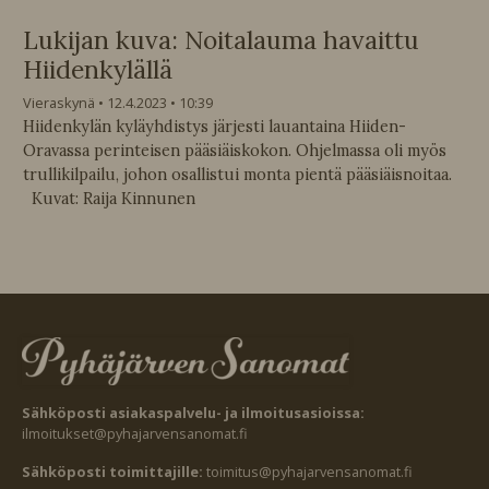
Lukijan kuva: Noitalauma havaittu
Hiidenkylällä
Vieraskynä
12.4.2023
10:39
Hiidenkylän kyläyhdistys järjesti lauantaina Hiiden-
Oravassa perinteisen pääsiäiskokon. Ohjelmassa oli myös
trullikilpailu, johon osallistui monta pientä pääsiäisnoitaa.
Kuvat: Raija Kinnunen
Sähköposti asiakaspalvelu- ja ilmoitusasioissa:
ilmoitukset@pyhajarvensanomat.fi
Sähköposti toimittajille:
toimitus@pyhajarvensanomat.fi