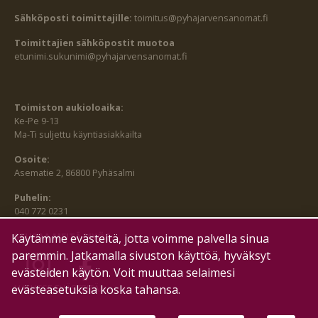
Sähköposti toimittajille:
toimitus@pyhajarvensanomat.fi
Toimittajien sähköpostit muotoa
etunimi.sukunimi@pyhajarvensanomat.fi
Toimiston aukioloaika:
Ke-Pe 9-13
Ma-Ti suljettu käyntiasiakkailta
Osoite:
Asematie 2, 86800 Pyhäsalmi
Puhelin:
040 772 0231
SEURAA MEITÄ MYÖS:
Käytämme evästeitä, jotta voimme palvella sinua
paremmin. Jatkamalla sivuston käyttöä, hyväksyt
evästeiden käytön. Voit muuttaa selaimesi
evästeasetuksia koska tahansa.
HALLITSE EVÄSTEITÄ