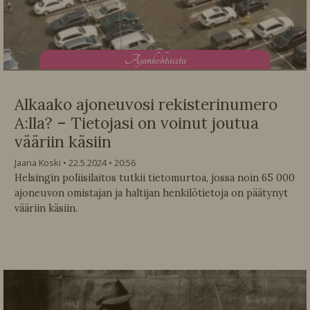
A
jankohtaista
Alkaako ajoneuvosi rekisterinumero
A:lla? – Tietojasi on voinut joutua
vääriin käsiin
Jaana Koski
22.5.2024
20:56
Helsingin poliisilaitos tutkii tietomurtoa, jossa noin 65 000
ajoneuvon omistajan ja haltijan henkilötietoja on päätynyt
vääriin käsiin.