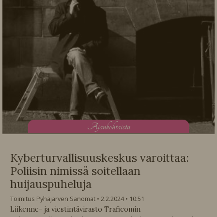
A
jankohtaista
Kyberturvallisuuskeskus varoittaa:
Poliisin nimissä soitellaan
huijauspuheluja
Toimitus Pyhäjärven Sanomat
2.2.2024
10:51
Liikenne- ja viestintävirasto Traficomin