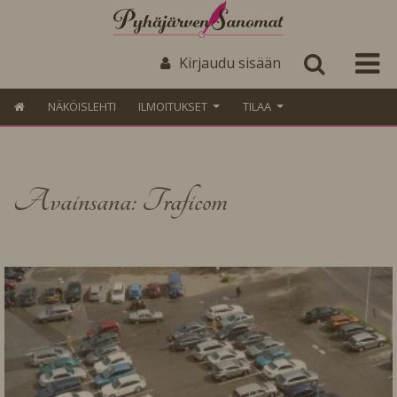
Kirjaudu sisään
NÄKÖISLEHTI
ILMOITUKSET
TILAA
Avainsana: Traficom