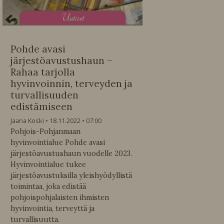
U
utiset
Pohde avasi
järjestöavustushaun –
Rahaa tarjolla
hyvinvoinnin, terveyden ja
turvallisuuden
edistämiseen
Jaana Koski
18.11.2022
07:00
Pohjois-Pohjanmaan
hyvinvointialue Pohde avasi
järjestöavustushaun vuodelle 2023.
Hyvinvointialue tukee
järjestöavustuksilla yleishyödyllistä
toimintaa, joka edistää
pohjoispohjalaisten ihmisten
hyvinvointia, terveyttä ja
turvallisuutta.