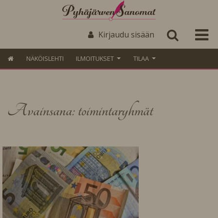
Kirjaudu sisään
NÄKÖISLEHTI
ILMOITUKSET
TILAA
Avainsana: toimintaryhmät