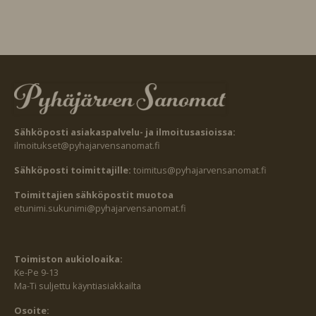
Sähköposti asiakaspalvelu- ja ilmoitusasioissa:
ilmoitukset@pyhajarvensanomat.fi
Sähköposti toimittajille:
toimitus@pyhajarvensanomat.fi
Toimittajien sähköpostit muotoa
etunimi.sukunimi@pyhajarvensanomat.fi
Toimiston aukioloaika:
Ke-Pe 9-13
Ma-Ti suljettu käyntiasiakkailta
Osoite: