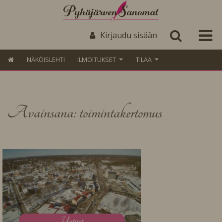
Kirjaudu sisään
NÄKÖISLEHTI
ILMOITUKSET
TILAA
Avainsana: toimintakertomus
U
utiset